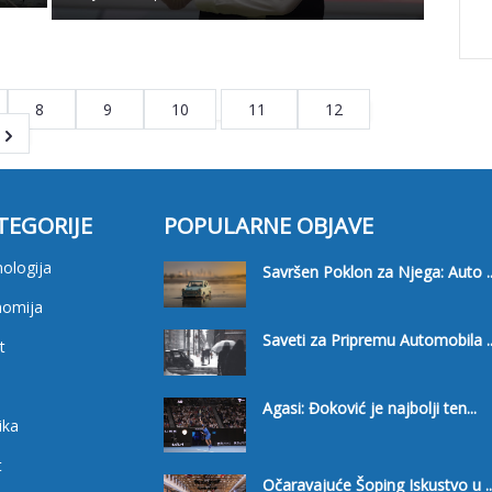
8
9
10
11
12
TEGORIJE
POPULARNE OBJAVE
ologija
Savršen Poklon za Njega: Auto ..
nomija
Saveti za Pripremu Automobila ..
t
i
Agasi: Đoković je najbolji ten...
ika
t
Očaravajuće Šoping Iskustvo u ..