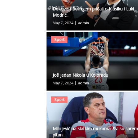
Đoković i Belingem pričali o Klasiku i Luki
Modrić...
May 7, 2024
|
admin
Sport
Još jedan Nikola u Koloradu
May 7, 2024
|
admin
Sport
Milojević na slatkim mukama: Svi su sprem
pitan...