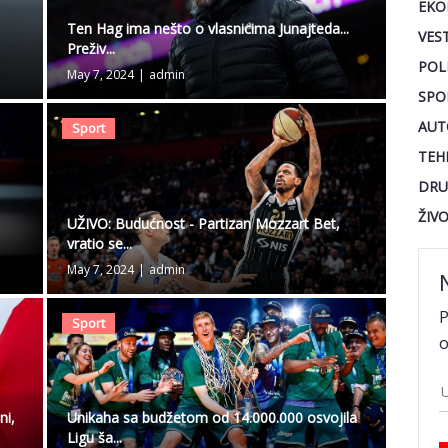
EKO
Ten Hag ima nešto o vlasnicima Junajteda...
VEST
Preživ...
POL
May 7, 2024
|
admin
SPO
AUT
Sport
TEH
DRU
ŽIV
UŽIVO: Budućnost - Partizan Mozzart Bet,
vratio se...
May 7, 2024
|
admin
P
Sport
o
ni,
Unikaha sa budžetom od 14.000.000 osvojila
Ligu ša...