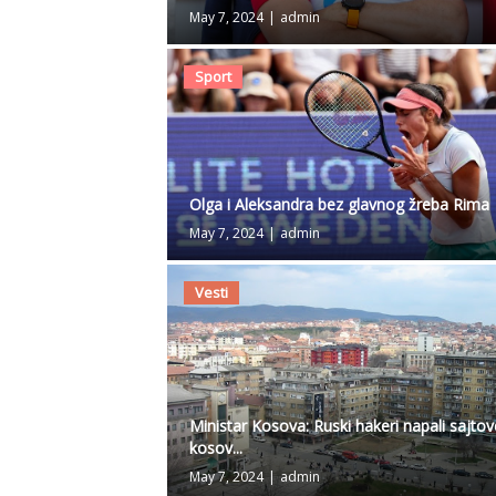
May 7, 2024
|
admin
Sport
Olga i Aleksandra bez glavnog žreba Rima
May 7, 2024
|
admin
Vesti
Ministar Kosova: Ruski hakeri napali sajtov
kosov...
May 7, 2024
|
admin