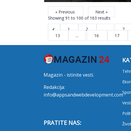
« Previous
Next »
Showing
91
to
100
of
163
results
1
2
...
7
13
...
16
17
KA
Tehn
Magazin - istinite vesti.
Eko
Redakcija:
Spor
info@appsandwebdevelopment.com
Vest
Polit
PRATITE NAS:
Živo