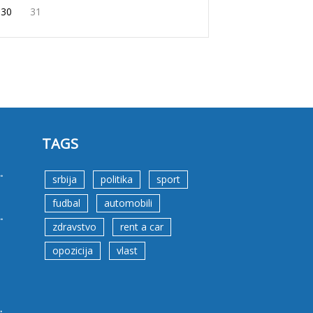
30
31
TAGS
.
srbija
politika
sport
fudbal
automobili
.
zdravstvo
rent a car
opozicija
vlast
.