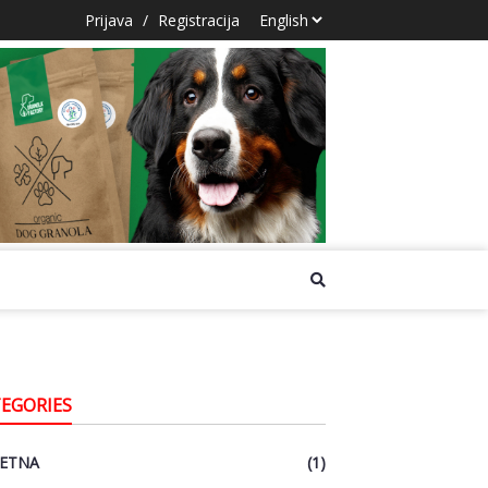
Prijava
/
Registracija
EGORIES
ETNA
(1)