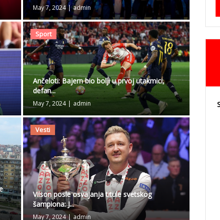
May 7, 2024
|
admin
Sport
Ančeloti: Bajern bio bolji u prvoj utakmici,
defan...
May 7, 2024
|
admin
Vesti
e
Vilson posle osvajanja titule svetskog
šampiona: J...
May 7, 2024
|
admin