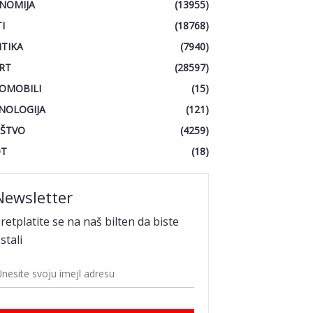
NOMIJA
(13955)
I
(18768)
ITIKA
(7940)
RT
(28597)
OMOBILI
(15)
NOLOGIJA
(121)
ŠTVO
(4259)
OT
(18)
Newsletter
retplatite se na naš bilten da biste
stali