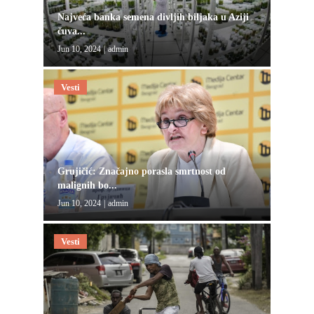
Najveća banka semena divljih biljaka u Aziji
čuva...
Jun 10, 2024
|
admin
Vesti
Grujičić: Značajno porasla smrtnost od
malignih bo...
Jun 10, 2024
|
admin
Vesti