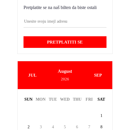
Pretplatite se na naš bilten da biste ostali
PRETPLATITI SE
August
JUL
SEP
2026
SUN
MON
TUE
WED
THU
FRI
SAT
1
2
3
4
5
6
7
8