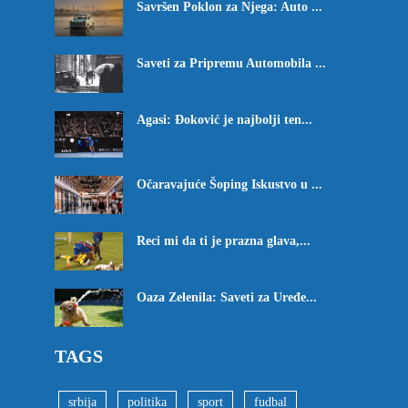
Savršen Poklon za Njega: Auto ...
Saveti za Pripremu Automobila ...
Agasi: Đoković je najbolji ten...
Očaravajuće Šoping Iskustvo u ...
Reci mi da ti je prazna glava,...
Oaza Zelenila: Saveti za Uređe...
TAGS
srbija
politika
sport
fudbal