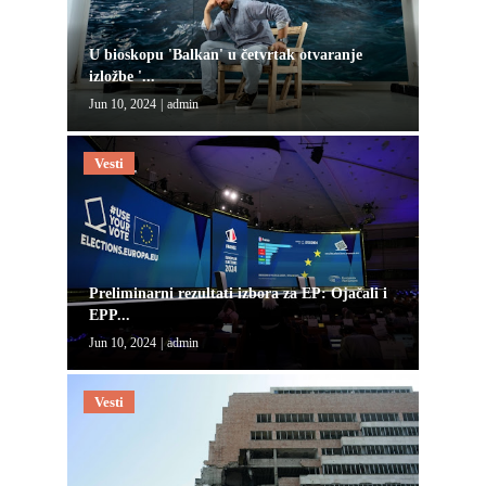
U bioskopu 'Balkan' u četvrtak otvaranje
izložbe '...
Jun 10, 2024
|
admin
Vesti
Preliminarni rezultati izbora za EP: Ojačali i
EPP...
Jun 10, 2024
|
admin
Vesti