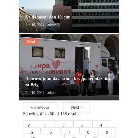
Na današnji dan 10. jun
Jun 10, 2024
|
admin
Vesti
Dobrovoljnim davaocima krvi paket ulaznica
za Belg...
Jun 10, 2024
|
admin
« Previous
Next »
Showing
41
to
50
of
158
results
1
2
3
4
5
6
7
8
9