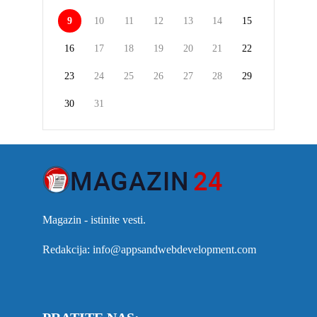
9
10
11
12
13
14
15
16
17
18
19
20
21
22
23
24
25
26
27
28
29
30
31
Magazin - istinite vesti.
Redakcija: info@appsandwebdevelopment.com