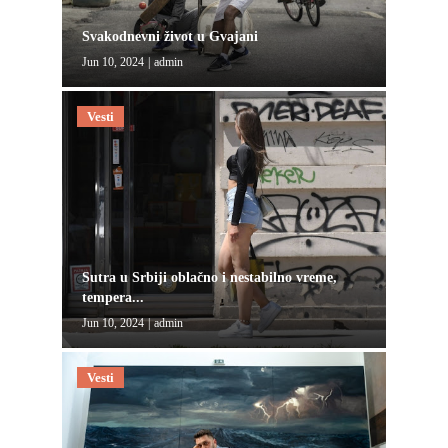
Svakodnevni život u Gvajani
Jun 10, 2024
|
admin
Vesti
Sutra u Srbiji oblačno i nestabilno vreme,
tempera...
Jun 10, 2024
|
admin
Vesti