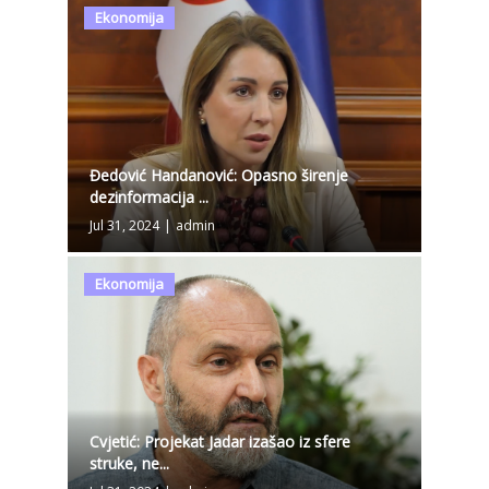
Ekonomija
Đedović Handanović: Opasno širenje
dezinformacija ...
Jul 31, 2024
|
admin
Ekonomija
Cvjetić: Projekat Jadar izašao iz sfere
struke, ne...