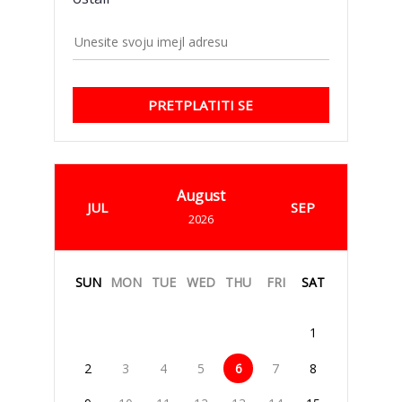
PRETPLATITI SE
August
JUL
SEP
2026
SUN
MON
TUE
WED
THU
FRI
SAT
1
2
3
4
5
6
7
8