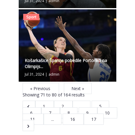
Jul 31, 2024
|
admin
Sport
Košarkašice Španije pobedile Portoriko na
Olimpijs...
Jul 31, 2024
|
admin
« Previous
Next »
Showing
71
to
80
of
164
results
1
2
...
5
6
7
8
9
10
11
...
16
17