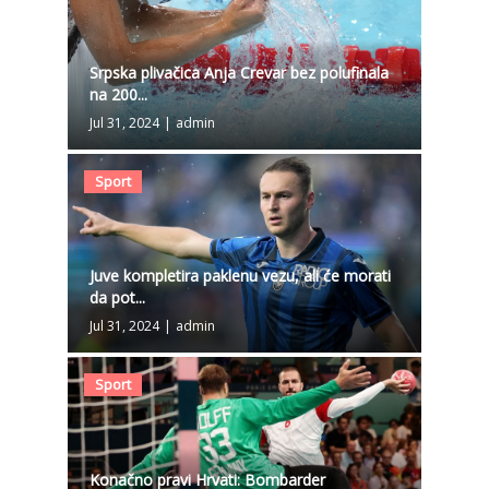
Srpska plivačica Anja Crevar bez polufinala
na 200...
Jul 31, 2024
|
admin
Sport
Juve kompletira paklenu vezu, ali će morati
da pot...
Jul 31, 2024
|
admin
Sport
Konačno pravi Hrvati: Bombarder