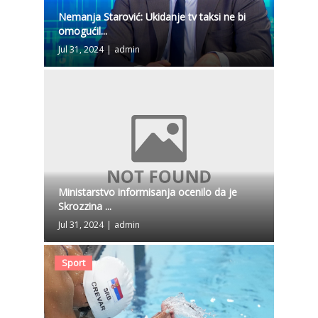
Nemanja Starović: Ukidanje tv taksi ne bi
omogućil...
Jul 31, 2024
|
admin
Ministarstvo informisanja ocenilo da je
Skrozzina ...
Jul 31, 2024
|
admin
Sport