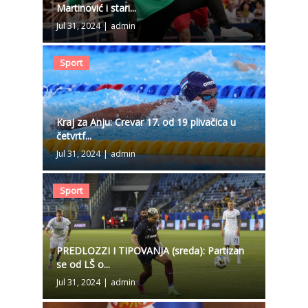
Martinović i stari...
Jul 31, 2024
|
admin
Sport
Kraj za Anju: Crevar 17. od 19 plivačica u
četvrtf...
Jul 31, 2024
|
admin
Sport
PREDLOZZI I TIPOVANJA (sreda): Partizan
se od LŠ o...
Jul 31, 2024
|
admin