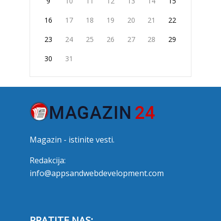
9
10
11
12
13
14
15
16
17
18
19
20
21
22
23
24
25
26
27
28
29
30
31
Magazin - istinite vesti.
Redakcija:
info@appsandwebdevelopment.com
PRATITE NAS: