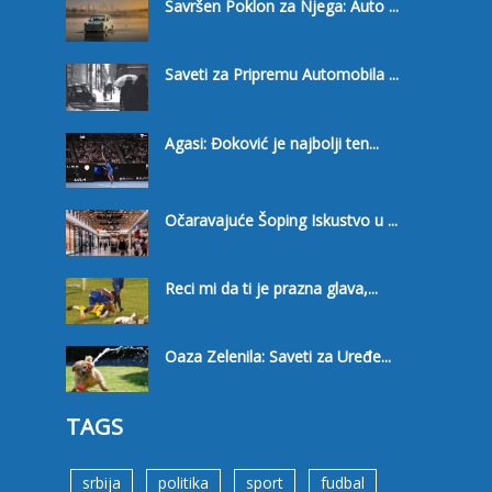
Savršen Poklon za Njega: Auto ...
Saveti za Pripremu Automobila ...
Agasi: Đoković je najbolji ten...
Očaravajuće Šoping Iskustvo u ...
Reci mi da ti je prazna glava,...
Oaza Zelenila: Saveti za Uređe...
TAGS
srbija
politika
sport
fudbal