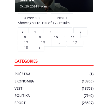
turnir u A...
Oct 20, 2024
|
admin
« Previous
Next »
Showing
91
to
100
of
172
results
1
2
...
7
8
9
10
11
12
13
...
17
18
CATEGORIES
POČETNA
(1)
EKONOMIJA
(13955)
VESTI
(18768)
POLITIKA
(7940)
SPORT
(28597)