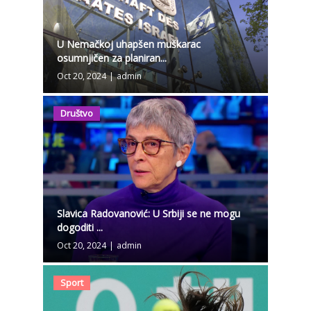
U Nemačkoj uhapšen muškarac
osumnjičen za planiran...
Oct 20, 2024
|
admin
Društvo
Slavica Radovanović: U Srbiji se ne mogu
dogoditi ...
Oct 20, 2024
|
admin
Sport