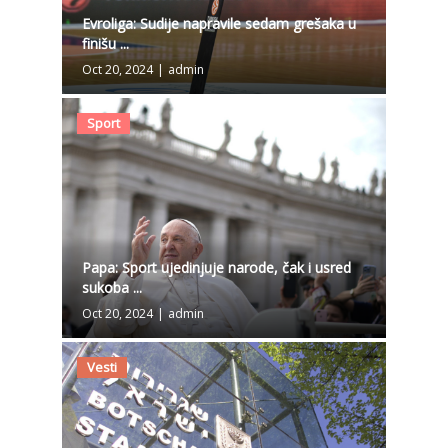
Evroliga: Sudije napravile sedam grešaka u
finišu ...
Oct 20, 2024
|
admin
Sport
Papa: Sport ujedinjuje narode, čak i usred
sukoba ...
Oct 20, 2024
|
admin
Vesti