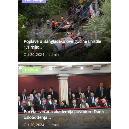
Poplave u Bangladešu ove godine uništile
1,1 milio...
Oct 20, 2024
|
admin
Politika
Počela svečana akademija povodom Dana
oslobođenja ...
Oct 20, 2024
|
admin