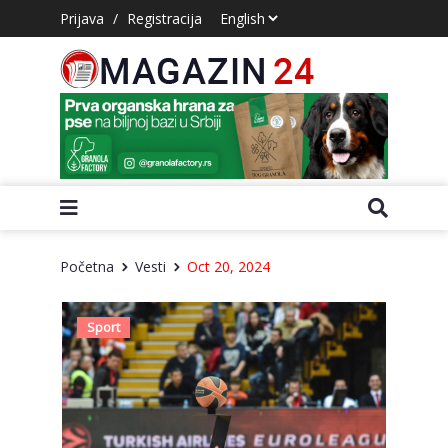
Prijava
/
Registracija
Početna
Vesti
Oct 20, 2024
Sport