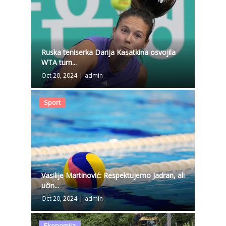
Ruska teniserka Darija Kasatkina osvojila
WTA turn...
Oct 20, 2024
|
admin
Sport
Vasilije Martinović: Respektujemo Jadran, ali
učin...
Oct 20, 2024
|
admin
Ekonomija