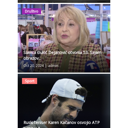
Društvo
Slavica Đukić Dejanović otvorila 53. Sajam
obrazov...
Oct 20, 2024
|
admin
Sport
Ruski teniser Karen Kačanov osvojio ATP