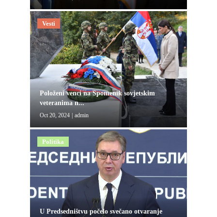
Vesti
Položeni venci na Spomenik sovjetskim
veteranima n...
Oct 20, 2024
|
admin
Politika
U Predsedništvu počelo svečano otvaranje