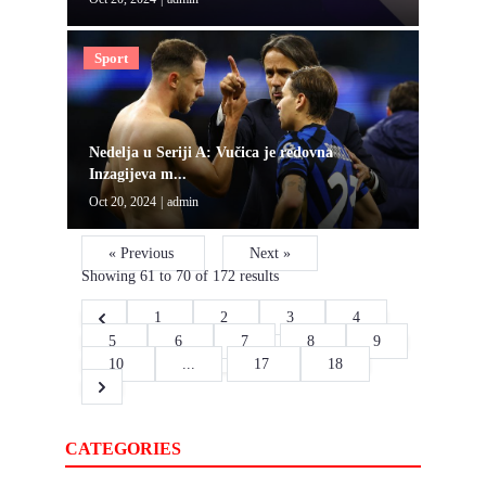
Sport
Nedelja u Seriji A: Vučica je redovna
Inzagijeva m...
Oct 20, 2024
|
admin
« Previous
Next »
Showing
61
to
70
of
172
results
1
2
3
4
5
6
7
8
9
10
...
17
18
CATEGORIES