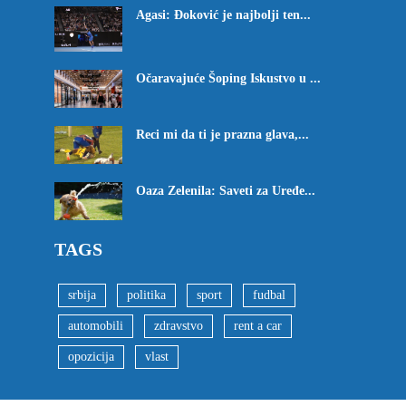
Agasi: Đoković je najbolji ten...
Očaravajuće Šoping Iskustvo u ...
Reci mi da ti je prazna glava,...
Oaza Zelenila: Saveti za Uređe...
TAGS
srbija
politika
sport
fudbal
automobili
zdravstvo
rent a car
opozicija
vlast