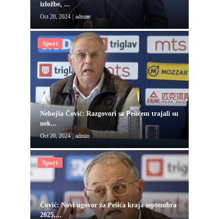
izložbe, ...
Oct 20, 2024
|
admin
Sport
Nebojša Čović: Razgovori sa Pešićem trajali su
nek...
Oct 20, 2024
|
admin
Sport
Čović: Novi ugovor za Pešića kraja septembra
2025,...