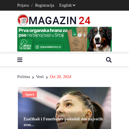
Prijava
/
Registracija
Početna
Vesti
Oct 20, 2024
Sport
Ezačibaši i Fenerbahče poštedeli deo najvećih
zvez...