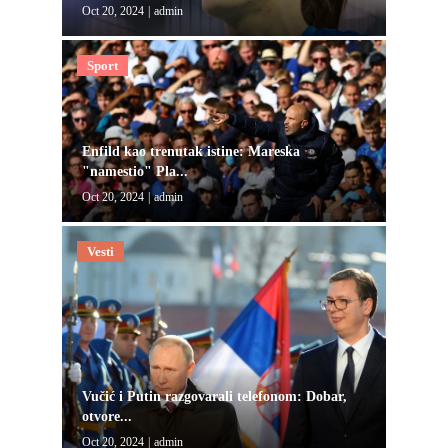
Oct 20, 2024
|
admin
Sport
Enfild kao trenutak istine: Mareska
"namestio" Pla...
Oct 20, 2024
|
admin
Vesti
Vučić i Putin razgovarali telefonom: Dobar,
otvore...
Oct 20, 2024
|
admin