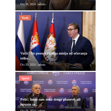
Oct 20, 2024
|
admin
Vesti
Vučić: Ne postoji važnija misija od očuvanja
teško...
Oct 20, 2024
|
admin
Sport
Pešić: Imao sam neke druge planove, ali
ispunio sa...
Oct 20, 2024
|
admin