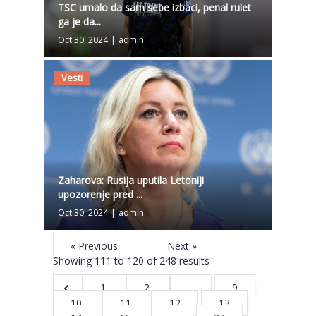
TSC umalo da sam sebe izbaci, penal rulet
ga je da...
Oct 30, 2024
|
admin
Vesti
Zaharova: Rusija uputila Letoniji
upozorenje pred ...
Oct 30, 2024
|
admin
« Previous
Next »
Showing
111
to
120
of
248
results
1
2
...
9
10
11
12
13