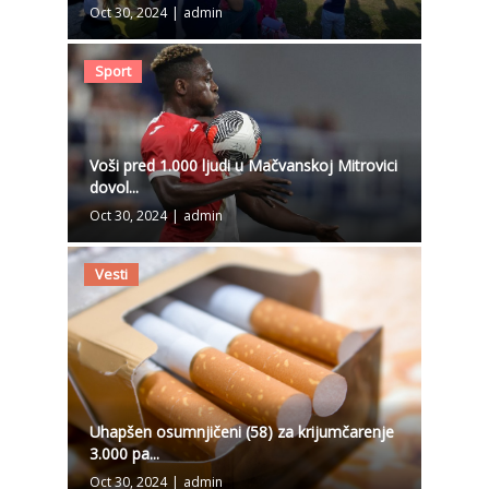
Oct 30, 2024
|
admin
Sport
Voši pred 1.000 ljudi u Mačvanskoj Mitrovici
dovol...
Oct 30, 2024
|
admin
Vesti
Uhapšen osumnjičeni (58) za krijumčarenje
3.000 pa...
Oct 30, 2024
|
admin