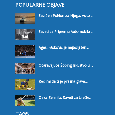
POPULARNE OBJAVE
Savršen Poklon za Njega: Auto ...
Saveti za Pripremu Automobila ...
Agasi: Đoković je najbolji ten...
Očaravajuće Šoping Iskustvo u ...
Reci mi da ti je prazna glava,...
Oaza Zelenila: Saveti za Uređe...
TAGS