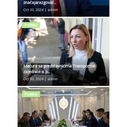
značajarazgovar...
Oct 30, 2024
|
admin
Politika
Macura sa predstavnicima Transportne
zajednice o p...
Oct 30, 2024
|
admin
Politika