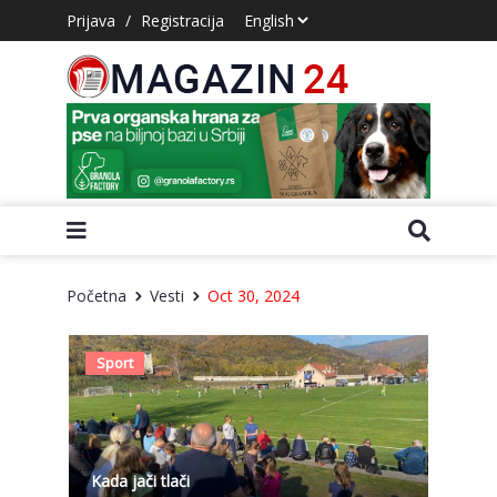
Prijava
/
Registracija
Početna
Vesti
Oct 30, 2024
Sport
Kada jači tlači