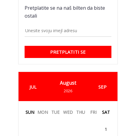
Pretplatite se na naš bilten da biste
ostali
PRETPLATITI SE
August
JUL
SEP
2026
SUN
MON
TUE
WED
THU
FRI
SAT
1