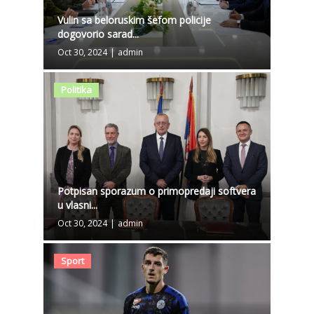
Vulin sa beloruskim šefom policije
dogovorio sarad...
Oct 30, 2024
|
admin
Politika
Potpisan sporazum o primopredaji softvera
u vlasni...
Oct 30, 2024
|
admin
Sport