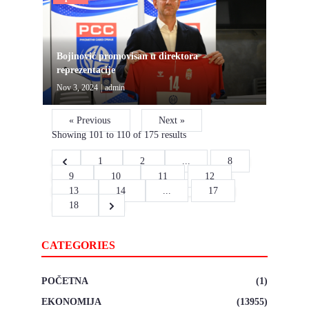
Bojinović promovisan u direktora
reprezentacije
Nov 3, 2024
|
admin
« Previous
Next »
Showing
101
to
110
of
175
results
1
2
...
8
9
10
11
12
13
14
...
17
18
CATEGORIES
POČETNA
(1)
EKONOMIJA
(13955)