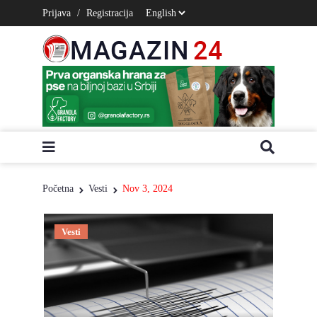
Prijava
/
Registracija
Početna
Vesti
Nov 3, 2024
Vesti