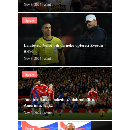
Nov 3, 2024
|
admin
Sport
Lalatović: Voleo bih da neko optereti Zvezdu
u ovo...
Nov 3, 2024
|
admin
Sport
Junajted kuvao pobedu za dobrodošlicu
Amorimu, Kaj...
Nov 3, 2024
|
admin
Sport