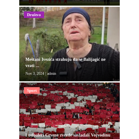
Društvo
Meštani Ivezića strahuju da se Balijagić ne
vrati ...
Nov 3, 2024
|
admin
Sport
Fudbaleri Crvene zvezde savladali Vojvodinu