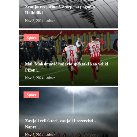
Zemljotres jačine 5,2 stepena pogodio
Halkidiki
Nov 3, 2024
|
admin
Sport
Mali Maksimović najavio spektakl kao veliki
Pižon!...
Nov 3, 2024
|
admin
Sport
Zasijali reflektori, zasijali i rezervisti -
Napre...
Nov 3, 2024
|
admin