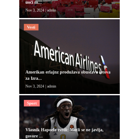
uoči m...
Nov 3, 2024
|
admin
Vesti
Amerikan erlajnz produžava obustavu letova
za Izra...
Nov 3, 2024
|
admin
Sport
Vlasnik Hapoela tvrdi: Motli se ne javlja,
govore ...