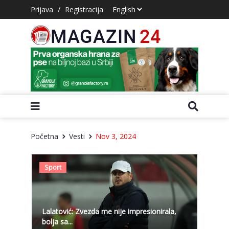
Prijava
/
Registracija
Početna
Vesti
Nov 3, 2024
Sport
Lalatović: Zvezda me nije impresionirala,
bolja sa...