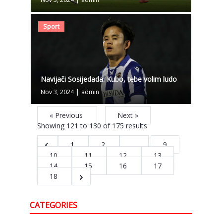
Sport
Navijači Sosijedada: Kubo, tebe volim ludo
Nov 3, 2024
|
admin
« Previous
Next »
Showing
121
to
130
of
175
results
1
2
...
9
10
11
12
13
14
15
16
17
18
CATEGORIES