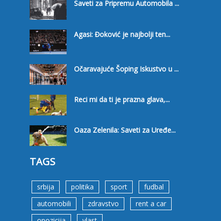
Saveti za Pripremu Automobila ...
Agasi: Đoković je najbolji ten...
Očaravajuće Šoping Iskustvo u ...
Reci mi da ti je prazna glava,...
Oaza Zelenila: Saveti za Uređe...
TAGS
srbija
politika
sport
fudbal
automobili
zdravstvo
rent a car
opozicija
vlast