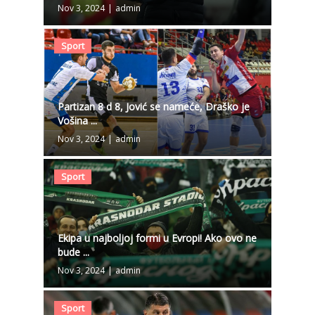
Nov 3, 2024
|
admin
Sport
Partizan 8 d 8, Jović se nameće, Draško je
Vošina ...
Nov 3, 2024
|
admin
Sport
Ekipa u najboljoj formi u Evropi! Ako ovo ne
bude ...
Nov 3, 2024
|
admin
Sport