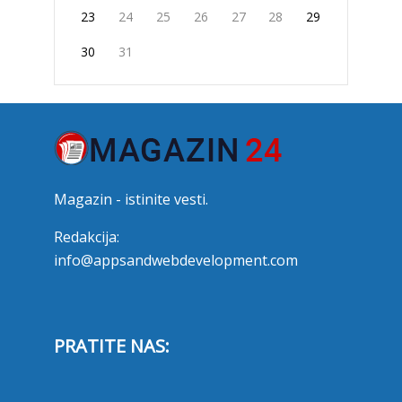
23
24
25
26
27
28
29
30
31
Magazin - istinite vesti.
Redakcija:
info@appsandwebdevelopment.com
PRATITE NAS: