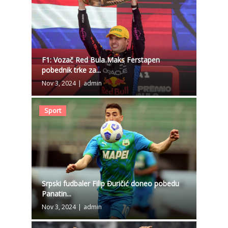
F1: Vozač Red Bula Maks Ferstapen
pobednik trke za...
Nov 3, 2024
|
admin
Sport
Srpski fudbaler Filip Đuričić doneo pobedu
Panatin...
Nov 3, 2024
|
admin