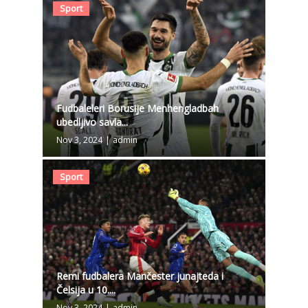
Sport
Fudbaleleri Borusije Menhengladbah
ubedljivo savla...
Nov 3, 2024
|
admin
Sport
Remi fudbalera Mančester junajteda i
Čelsija u 10....
Nov 3, 2024
|
admin