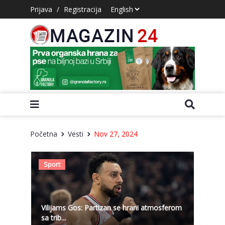
Prijava
/
Registracija
Početna
Vesti
Nov 27, 2024
Sport
Vilijams Gos: Partizan se hrani atmosferom
sa trib...