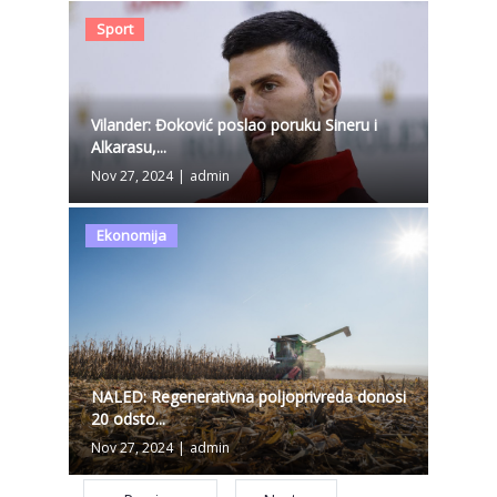
Sport
Vilander: Đoković poslao poruku Sineru i
Alkarasu,...
Nov 27, 2024
|
admin
Ekonomija
NALED: Regenerativna poljoprivreda donosi
20 odsto...
Nov 27, 2024
|
admin