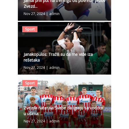
Jamal prvi put na treningu od povrede protiv
Zvezd...
Nov 27, 2024
|
admin
Sport
Janakopulos: Tražili su da me vide iza
rešetaka
Nov 27, 2024
|
admin
Sport
Zvezda naterala Švabe da igraju sa vodom
u ušima: ...
Nov 27, 2024
|
admin