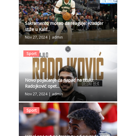
Sakramento morao da reaguje: Krauder
stiže u Kalif...
Nov 27, 2024
|
admin
Sport
Novo pojačanje za napad na titulu:
Radojković opet...
Nov 27, 2024
|
admin
Sport