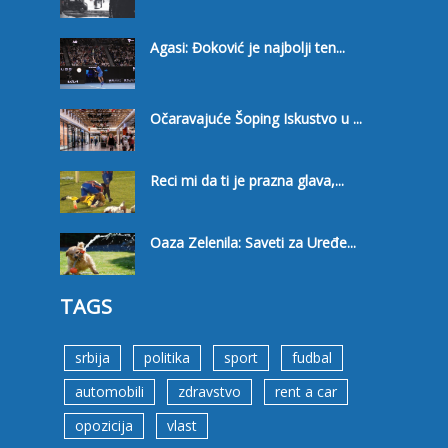
Agasi: Đoković je najbolji ten...
Očaravajuće Šoping Iskustvo u ...
Reci mi da ti je prazna glava,...
Oaza Zelenila: Saveti za Uređe...
TAGS
srbija
politika
sport
fudbal
automobili
zdravstvo
rent a car
opozicija
vlast