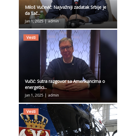
Miloš Vučević: Najvažniji zadatak Srbije je
da sač...
Jan 1, 2025
|
admin
Vesti
Vučić: Sutra razgovor sa Amerikancima o
energetici...
Jan 1, 2025
|
admin
Vesti