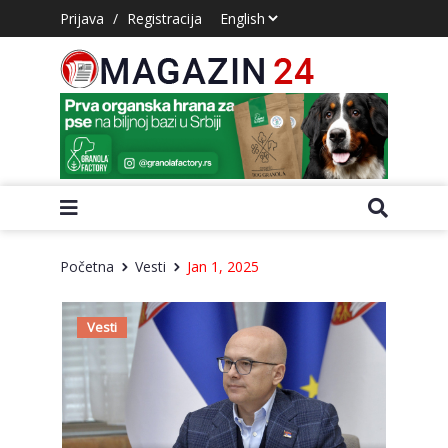
Prijava
/
Registracija
Početna
Vesti
Jan 1, 2025
Vesti