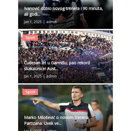
Ivanović dobio novog trenera i 90 minuta,
ali godi...
Jan 1, 2025
|
admin
Sport
Čudesan let u Garmišu, pao rekord
skakaonice! Aust...
Jan 1, 2025
|
admin
Sport
Marko Milošević o novom treneru
Partizana: Uvek ve...
Jan 1, 2025
|
admin