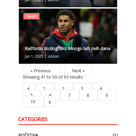
Sport
Rašfordu dozlogrdilo: Mnogo laži ovih dana
Jan 1, 2025
|
admin
« Previous
Next »
Showing
41
to
50
of
93
results
1
2
3
4
5
6
7
8
9
10
CATEGORIES
POČETNA
(1)