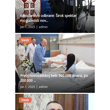
Ministarstvo odbrane: Širok spektar
mogućnosti nov...
Jan 1, 2025
|
admin
Vesti
Prvoj novosadskoj bebi 300.000 dinara, po
200.000 ...
Jan 1, 2025
|
admin
Vesti