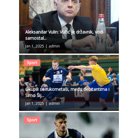
Aleksandar Vulin: Vučić je državnik, vodi
samostal...
Jan 1, 2025
|
admin
Sport
Okupili se rukometaši, među debitantima i
Simo Šij...
Jan 1, 2025
|
admin
Sport