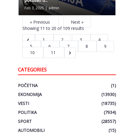
pokušao d...
Feb 3, 2025
|
admin
« Previous
Next »
Showing
11
to
20
of
109
results
1
2
3
4
5
6
7
8
9
10
11
CATEGORIES
POČETNA
(1)
EKONOMIJA
(13930)
VESTI
(18735)
POLITIKA
(7934)
SPORT
(28557)
AUTOMOBILI
(15)