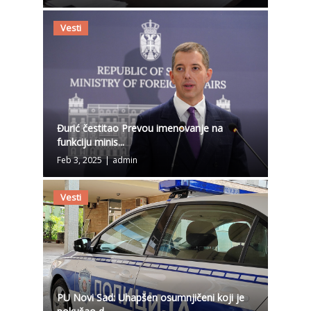
Vesti
Đurić čestitao Prevou imenovanje na
funkciju minis...
Feb 3, 2025
|
admin
Vesti
PU Novi Sad: Uhapšen osumnjičeni koji je