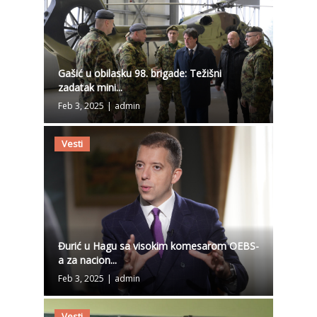
Gašić u obilasku 98. brigade: Težišni
zadatak mini...
Feb 3, 2025
|
admin
Vesti
Đurić u Hagu sa visokim komesarom OEBS-
a za nacion...
Feb 3, 2025
|
admin
Vesti