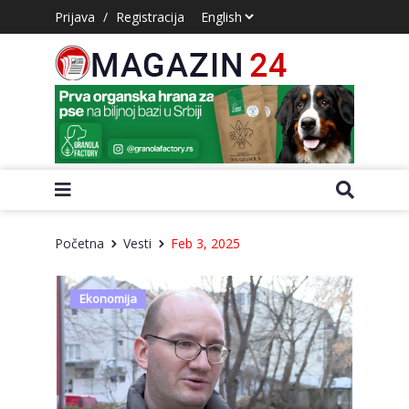
Prijava
/
Registracija
Početna
Vesti
Feb 3, 2025
Ekonomija