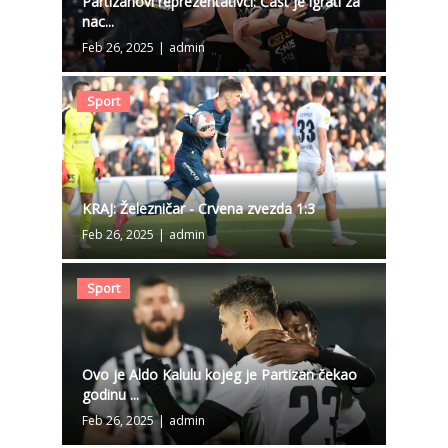
Partizanovi reprezentativci: Čast je igrati za
nac...
Feb 26, 2025
|
admin
Sport
KRAJ: Železničar - Crvena zvezda 1:3
Feb 26, 2025
|
admin
Sport
Ovo je Aldo Kalulu kojeg je Partizan čekao
godinu ...
Feb 26, 2025
|
admin