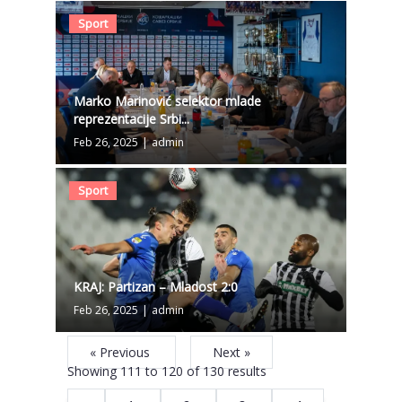
Sport
Marko Marinović selektor mlade
reprezentacije Srbi...
Feb 26, 2025
|
admin
Sport
KRAJ: Partizan – Mladost 2:0
Feb 26, 2025
|
admin
« Previous
Next »
Showing
111
to
120
of
130
results