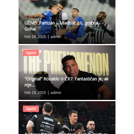
UŽIVO: Partizan – Mladost 2:0, golčina
Goha!
Feb 26, 2025
|
admin
Sport
“Original” Ronaldo o CR7: Fantastičan je, ali
nije...
Feb 26, 2025
|
admin
Sport