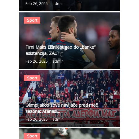
Feb 26, 2025
|
admin
Sport
Timi Maks Elšnik stigao do „banke“
asistencija, Zv...
Feb 26, 2025
|
admin
Sport
Olimpijakos zove navijače pred meč
sezone: Atanasi...
Feb 26, 2025
|
admin
Sport