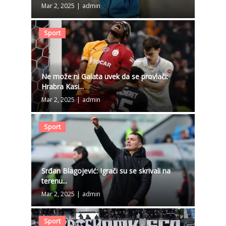
Mar 2, 2025
|
admin
Sport
Ne može ni Galata uvek da se provlači:
Hrabra Kasi...
Mar 2, 2025
|
admin
Sport
Srđan Blagojević: Igrači su se skrivali na
terenu...
Mar 2, 2025
|
admin
Sport