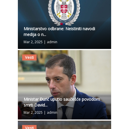
Ministarstvo odbrane: Neistiniti navodi
medija o n...
Mar 2, 2025
|
admin
Vesti
Ministar Đurić uputio saučešće povodom
smrti David...
Mar 2, 2025
|
admin
Vesti