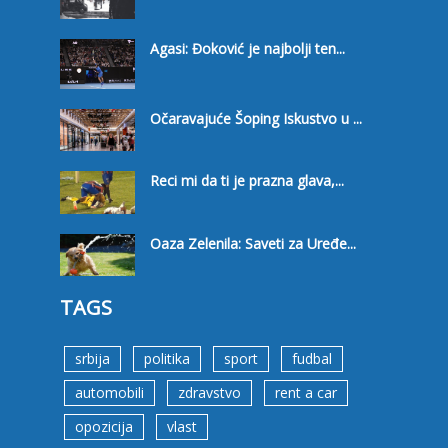
Agasi: Đoković je najbolji ten...
Očaravajuće Šoping Iskustvo u ...
Reci mi da ti je prazna glava,...
Oaza Zelenila: Saveti za Uređe...
TAGS
srbija
politika
sport
fudbal
automobili
zdravstvo
rent a car
opozicija
vlast