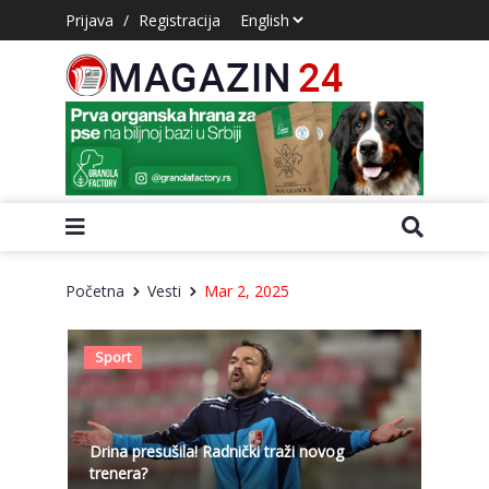
Prijava
/
Registracija
Početna
Vesti
Mar 2, 2025
Sport
Drina presušila! Radnički traži novog
trenera?