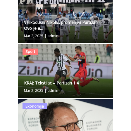
Velikodušni Nikolić, promenjivi Partizan:
Ovo je a...
Mar 2, 2025
|
admin
Sport
KRAJ: Tekstilac – Partizan 1:4
Mar 2, 2025
|
admin
Ekonomija