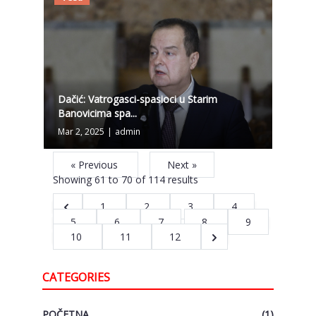
Dačić: Vatrogasci-spasioci u Starim
Banovicima spa...
Mar 2, 2025
|
admin
« Previous
Next »
Showing
61
to
70
of
114
results
1
2
3
4
5
6
7
8
9
10
11
12
CATEGORIES
POČETNA
(1)