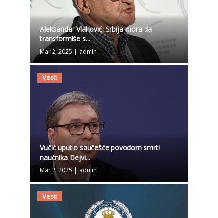
Aleksandar Vlahović: Srbija mora da
transformiše s...
Mar 2, 2025
|
admin
Vesti
Vučić uputio saučešće povodom smrti
naučnika Dejvi...
Mar 2, 2025
|
admin
Vesti