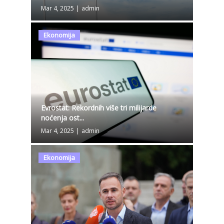
Mar 4, 2025
|
admin
Ekonomija
Evrostat: Rekordnih više tri milijarde
noćenja ost...
Mar 4, 2025
|
admin
Ekonomija