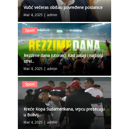
Vučić večeras obišao povređene poslanice
Mar 4, 2025
|
admin
Sport
Rezzime dana (utorak): Kad zataji i najbolji
strel...
Mar 4, 2025
|
admin
Sport
Kreće Kopa Sudamerikana, vrpcu presecaju
u Bolivij...
Mar 4, 2025
|
admin