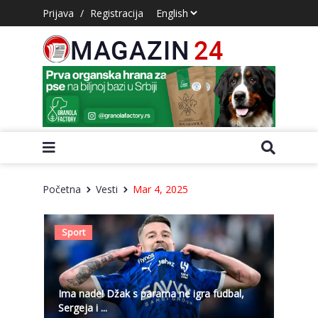
Prijava
/
Registracija
Početna
Vesti
Mar 4, 2025
Sport
Ima nade! Džak s parama ne igra fudbal,
Sergeja i ...