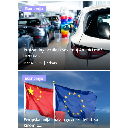
Ekonomija
Proizvodnja vozila u Severnoj Americi može
brzo da...
Mar 4, 2025
|
admin
Ekonomija
Evropska unija imala trgovinski deficit sa
Kinom o...