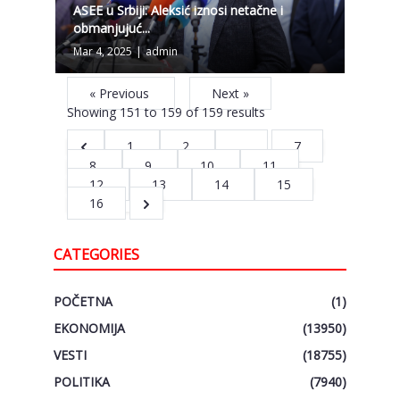
ASEE u Srbiji: Aleksić iznosi netačne i
obmanjujuć...
Mar 4, 2025
|
admin
« Previous
Next »
Showing
151
to
159
of
159
results
1
2
...
7
8
9
10
11
12
13
14
15
16
CATEGORIES
POČETNA
(1)
EKONOMIJA
(13950)
VESTI
(18755)
POLITIKA
(7940)