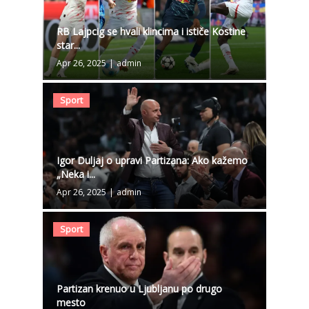
RB Lajpcig se hvali klincima i ističe Kostine
star...
Apr 26, 2025
|
admin
Sport
Igor Duljaj o upravi Partizana: Ako kažemo
„Neka i...
Apr 26, 2025
|
admin
Sport
Partizan krenuo u Ljubljanu po drugo
mesto