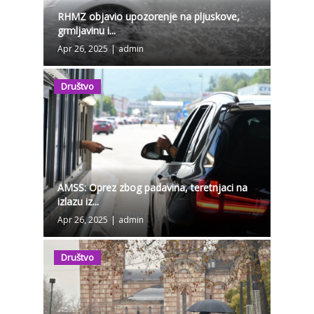
RHMZ objavio upozorenje na pljuskove,
grmljavinu i...
Apr 26, 2025
|
admin
Društvo
AMSS: Oprez zbog padavina, teretnjaci na
izlazu iz...
Apr 26, 2025
|
admin
Društvo