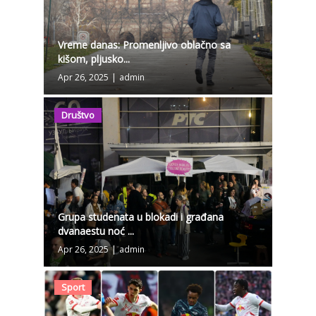
Vreme danas: Promenljivo oblačno sa
kišom, pljusko...
Apr 26, 2025
|
admin
Društvo
Grupa studenata u blokadi i građana
dvanaestu noć ...
Apr 26, 2025
|
admin
Sport