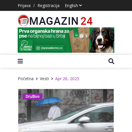
Prijava
/
Registracija
Početna
Vesti
Apr 26, 2025
Društvo