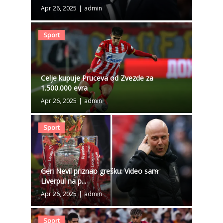
Apr 26, 2025
|
admin
Sport
Celje kupuje Pruceva od Zvezde za
1.500.000 evra
Apr 26, 2025
|
admin
Sport
Geri Nevil priznao grešku: Video sam
Liverpul na p...
Apr 26, 2025
|
admin
Sport