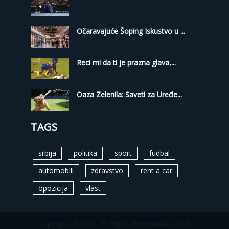
Očaravajuće Šoping Iskustvo u ...
Reci mi da ti je prazna glava,...
Oaza Zelenila: Saveti za Uređe...
TAGS
srbija
politika
sport
fudbal
automobili
zdravstvo
rent a car
opozicija
vlast
Copyright © 2024. All Rights Reserved By VBN