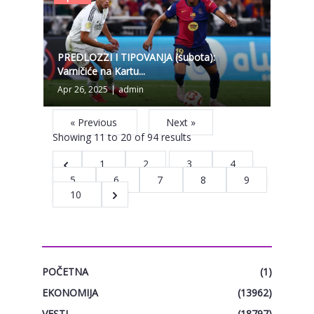
PREDLOZZI I TIPOVANJA (subota):
Varničiće na Kartu...
Apr 26, 2025
|
admin
« Previous
Next »
Showing
11
to
20
of
94
results
1
2
3
4
5
6
7
8
9
10
CATEGORIES
POČETNA
(1)
EKONOMIJA
(13962)
VESTI
(18797)