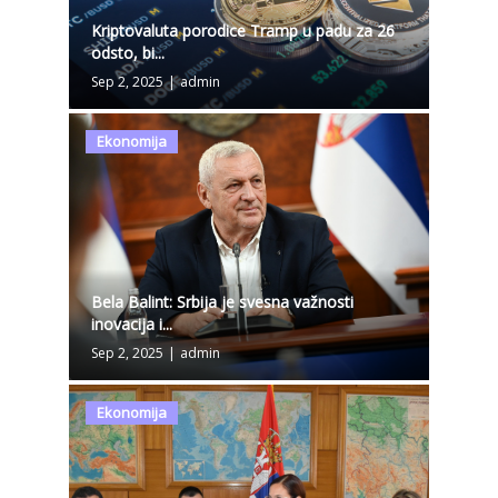
Kriptovaluta porodice Tramp u padu za 26
odsto, bi...
Sep 2, 2025
|
admin
Ekonomija
Bela Balint: Srbija je svesna važnosti
inovacija i...
Sep 2, 2025
|
admin
Ekonomija