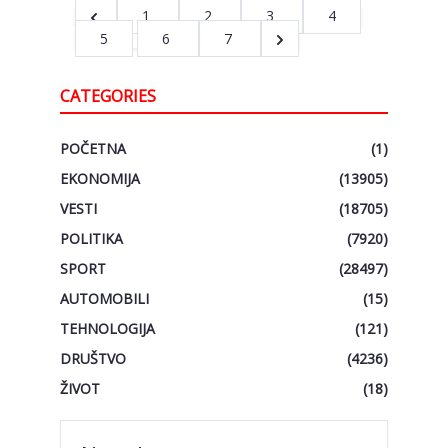
1
2
3
4
5
6
7
CATEGORIES
POČETNA
(1)
EKONOMIJA
(13905)
VESTI
(18705)
POLITIKA
(7920)
SPORT
(28497)
AUTOMOBILI
(15)
TEHNOLOGIJA
(121)
DRUŠTVO
(4236)
ŽIVOT
(18)