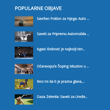
POPULARNE OBJAVE
Savršen Poklon za Njega: Auto ...
Saveti za Pripremu Automobila ...
Agasi: Đoković je najbolji ten...
Očaravajuće Šoping Iskustvo u ...
Reci mi da ti je prazna glava,...
Oaza Zelenila: Saveti za Uređe...