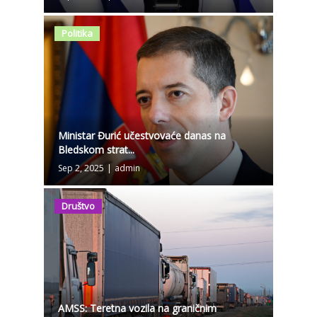
Politika
Ministar Đurić učestvovaće danas na
Bledskom strat...
Sep 2, 2025
|
admin
Društvo
AMSS: Teretna vozila na graničnim