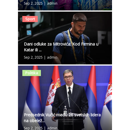
Sep 2, 2025
|
admin
Sport
Dani odluke za Mitrovića: Kod Firmina u
Katar ili ...
Sep 2, 2025
|
admin
Politika
Predsednik Vučić među 26 svetskih lidera
na obelež...
Sep 2, 2025
|
admin