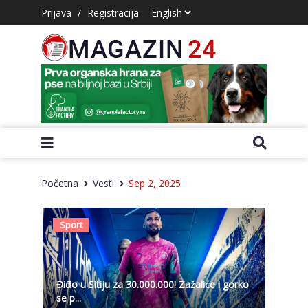
Prijava
/
Registracija
Početna
Vesti
Sep 2, 2025
Sport
Điđo u Sitiju za 30.000.000! Zažaliće i gorko
se p...