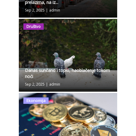
prelazima, na iz...
Sep 2, 2025
|
admin
Društvo
Danas sunčano i toplo, naoblačenje tokom
noći
Sep 2, 2025
|
admin
Ekonomija