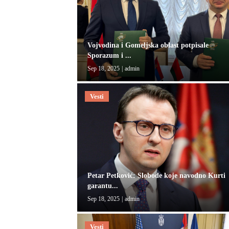
Vojvodina i Gomeljska oblast potpisale
Sporazum i ...
Sep 18, 2025
|
admin
Vesti
Petar Petković: Slobode koje navodno Kurti
garantu...
Sep 18, 2025
|
admin
Vesti