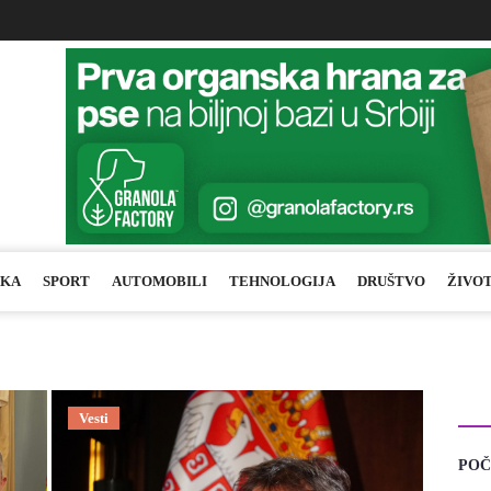
IKA
SPORT
AUTOMOBILI
TEHNOLOGIJA
DRUŠTVO
ŽIVO
CA
Vesti
POČ