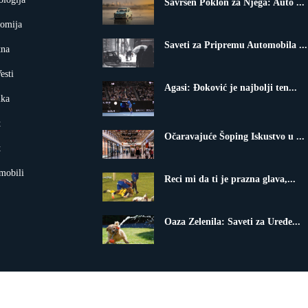
Savršen Poklon za Njega: Auto ...
omija
Saveti za Pripremu Automobila ...
tna
esti
Agasi: Đoković je najbolji ten...
ika
t
Očaravajuće Šoping Iskustvo u ...
t
mobili
Reci mi da ti je prazna glava,...
Oaza Zelenila: Saveti za Uređe...
24. All Rights Reserved By VBN