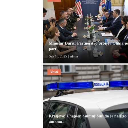
Ministar Đurić: Partnerstvo Srbije i Ohaja je
part...
Sep 18, 2025
|
admin
Vesti
Kraljevo: Uhapšen osumnjičeni da je naleteo
automo...