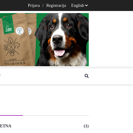
Prijava
/
Registracija
T
TEGORIES
ETNA
(1)