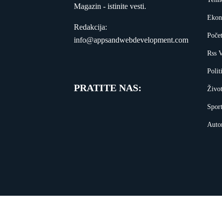
Magazin - istinite vesti.
Ekon
Redakcija:
Poče
info@appsandwebdevelopment.com
Rss V
Polit
PRATITE NAS:
Živo
Spor
Auto
Copyright © 20