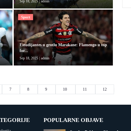
Sep 18, 2025
|
admin
Sport
Estudijantes u grotlu Marakane: Flamengo u top
for...
Sep 18, 2025
|
admin
7
8
9
10
11
12
TEGORIJE
POPULARNE OBJAVE
ologija