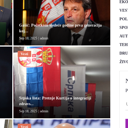
EKO
VES
POL
Gašić: Početkom sledeće godine prva generacija
SPO
koj...
AUT
Sep 18, 2025
|
admin
TEH
DRU
Vesti
ŽIV
P
Srpska lista: Pretnje Kurtija o integraciji
zdravs...
Sep 18, 2025
|
admin
Vesti