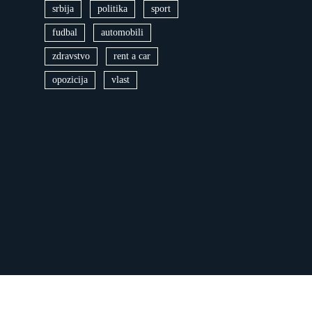
srbija
politika
sport
fudbal
automobili
zdravstvo
rent a car
opozicija
vlast