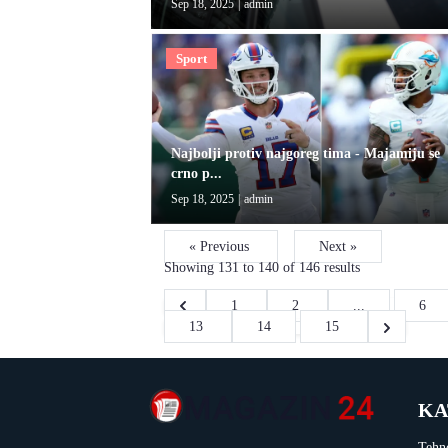
Sep 18, 2025
|
admin
Sport
Najbolji protiv najgoreg tima - Majamiju se
crno p...
Sep 18, 2025
|
admin
« Previous
Next »
Showing
131
to
140
of
146
results
1
2
...
6
13
14
15
KA
Tehn