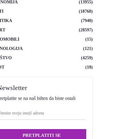
NOMIJA
(13955)
TI
(18768)
ITIKA
(7940)
RT
(28597)
OMOBILI
(15)
NOLOGIJA
(121)
ŠTVO
(4259)
OT
(18)
Newsletter
retplatite se na naš bilten da biste ostali
PRETPLATITI SE