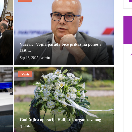
Vučević: Vojna parada biće prikaz na ponos i
čast ...
Sep 18, 2025
|
admin
Vesti
Godišnjica operacije Halijard, organizovanog
spasa...