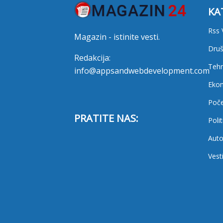
KA
Rss 
Magazin - istinite vesti.
Druš
Redakcija:
Tehn
info@appsandwebdevelopment.com
Eko
Poč
PRATITE NAS:
Polit
Auto
Vest