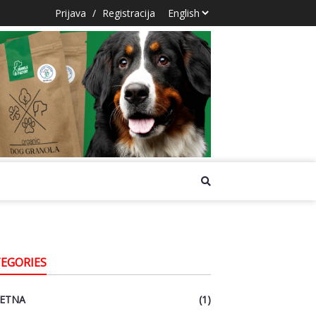
Prijava
/
Registracija
EGORIES
ETNA
(1)