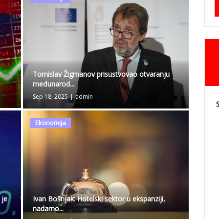
Tomislav Žigmanov prisustvovao otvaranju
međunarod...
Sep 18, 2025
|
admin
Ekonomija
 je
Ivan Bošnjak: Hotelski sektor u ekspanziji,
nadamo...