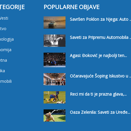
TEGORIJE
POPULARNE OBJAVE
Vesti
Savršen Poklon za Njega: Auto ..
tvo
Saveti za Pripremu Automobila ..
ologija
nomija
Agasi: Đoković je najbolji ten...
etna
ika
Očaravajuće Šoping Iskustvo u ..
mobili
i
Reci mi da ti je prazna glava,...
Oaza Zelenila: Saveti za Uređe...