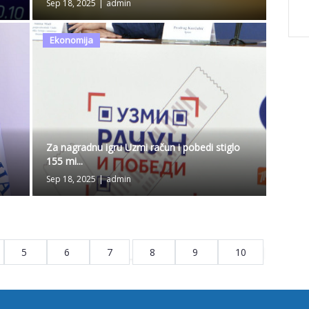
Sep 18, 2025
|
admin
Ekonomija
Za nagradnu igru Uzmi račun i pobedi stiglo
155 mi...
Sep 18, 2025
|
admin
5
6
7
8
9
10