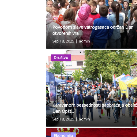
Povodom slave vatrogasaca održan Dan
otvorenih vra...
Sep 18, 2025
|
admin
Društvo
Karavanom bezbednosti saobraćaja obele
Dan Opšt...
Sep 18, 2025
|
admin
Ekonomija