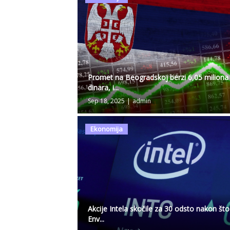
Promet na Beogradskoj berzi 6,05 miliona
dinara, i...
Sep 18, 2025
|
admin
Ekonomija
Akcije Intela skočile za 30 odsto nakon što
Env...