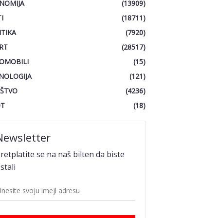
NOMIJA
(13909)
I
(18711)
ITIKA
(7920)
RT
(28517)
OMOBILI
(15)
NOLOGIJA
(121)
ŠTVO
(4236)
OT
(18)
Newsletter
retplatite se na naš bilten da biste
stali