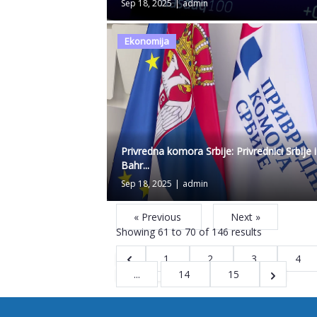
Sep 18, 2025
|
admin
Ekonomija
Privredna komora Srbije: Privrednici Srbije i
Bahr...
Sep 18, 2025
|
admin
« Previous
Next »
Showing
61
to
70
of
146
results
1
2
3
4
...
14
15