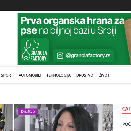
SPORT
AUTOMOBILI
TEHNOLOGIJA
DRUŠTVO
ŽIVOT
CAT
Društvo
POČ