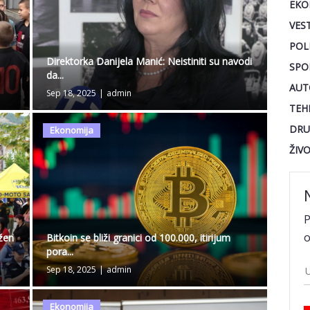
EKO
VEST
POL
Direktorka Danijela Manić: Neistiniti su navodi
SPO
da...
AUT
Sep 18, 2025
|
admin
TEH
DRU
Ekonomija
ŽIV
P
o
žen
Bitkoin se bliži granici od 100.000, itirijum
pora...
Sep 18, 2025
|
admin
Ekonomija