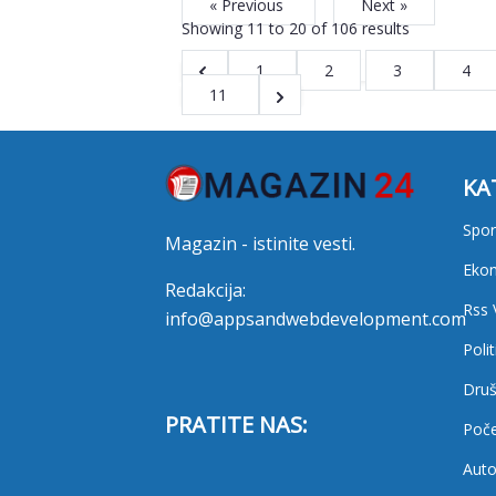
« Previous
Next »
Showing
11
to
20
of
106
results
1
2
3
4
11
KA
Spor
Magazin - istinite vesti.
Eko
Redakcija:
Rss 
info@appsandwebdevelopment.com
Polit
Druš
PRATITE NAS:
Poč
Auto