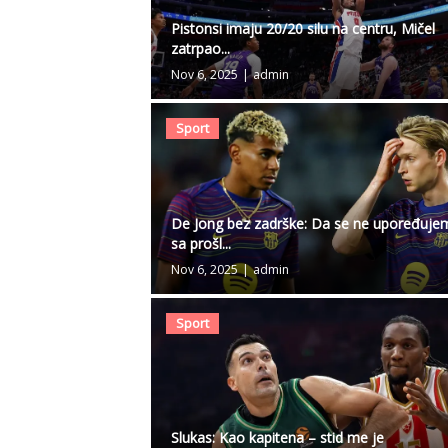
Pistonsi imaju 20/20 silu na centru, Mičel
zatrpao...
Nov 6, 2025
|
admin
Sport
De Jong bez zadrške: Da se ne upoređuj
sa prošl...
Nov 6, 2025
|
admin
Sport
Slukas: Kao kapitena – stid me je