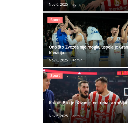
Nov 6, 2025
|
admin
Sport
Ono što Zvezda nije mogla, uspela je Gra
Kanarija...
Nov 6, 2025
|
admin
Sport
Kalinić: Bilo je uživanje, ne treba razmišljat
...
Nov 6, 2025
|
admin