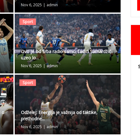
Nov 6, 2025
|
admin
Sport
n
Ovo je od Srba radio samo Tadić! Samardžić
uzeo lo...
Nov 6, 2025
|
admin
Sport
i o
Odželej: Energija je važnija od taktike,
prethodne...
Nov 6, 2025
|
admin