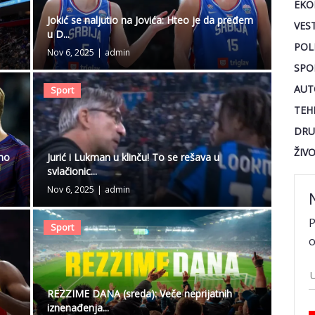
EKO
Jokić se naljutio na Jovića: Hteo je da pređem
VEST
u D...
POL
Nov 6, 2025
|
admin
SPO
AUT
Sport
TEH
DRU
ŽIV
emo
Jurić i Lukman u klinču! To se rešava u
svlačionic...
Nov 6, 2025
|
admin
P
Sport
o
REZZIME DANA (sreda): Veče neprijatnih
iznenađenja...