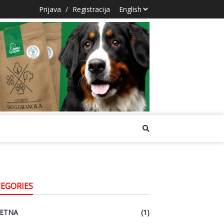
Prijava
/
Registracija
EGORIES
ETNA
(1)