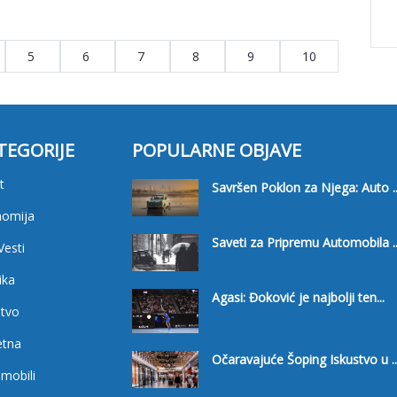
5
6
7
8
9
10
TEGORIJE
POPULARNE OBJAVE
t
Savršen Poklon za Njega: Auto ..
nomija
Saveti za Pripremu Automobila ..
Vesti
ika
Agasi: Đoković je najbolji ten...
tvo
etna
Očaravajuće Šoping Iskustvo u ..
mobili