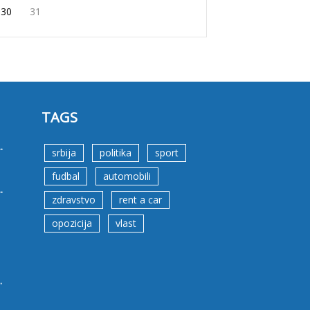
30
31
TAGS
.
srbija
politika
sport
fudbal
automobili
.
zdravstvo
rent a car
opozicija
vlast
.