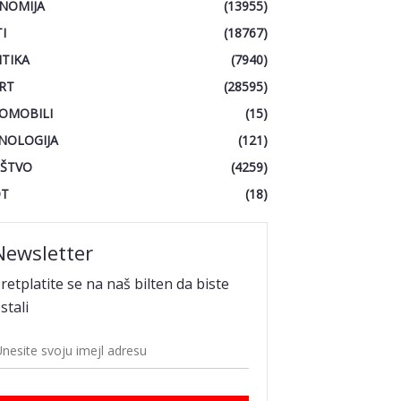
NOMIJA
(13955)
I
(18767)
ITIKA
(7940)
RT
(28595)
OMOBILI
(15)
NOLOGIJA
(121)
ŠTVO
(4259)
OT
(18)
Newsletter
retplatite se na naš bilten da biste
stali