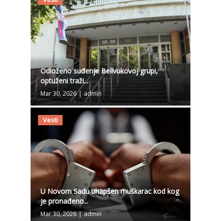
Odloženo suđenje Belivukovoj grupi,
optuženi traži...
Mar 30, 2026
|
admin
Vesti
U Novom Sadu uhapšen muškarac kod kog
je pronađeno...
Mar 30, 2026
|
admin