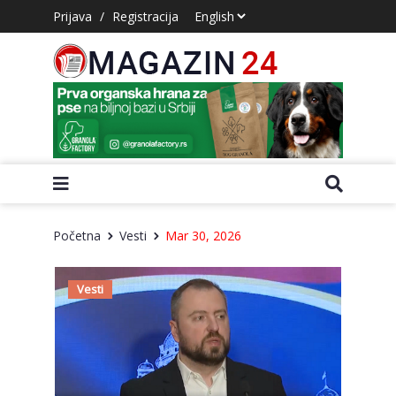
Prijava
/
Registracija
Početna
Vesti
Mar 30, 2026
Vesti