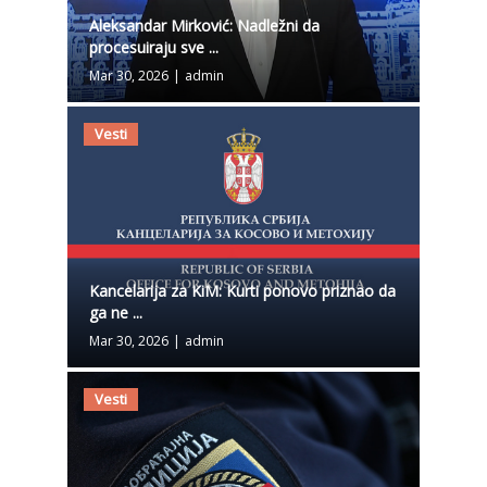
Aleksandar Mirković: Nadležni da
procesuiraju sve ...
Mar 30, 2026
|
admin
Vesti
Kancelarija za KiM: Kurti ponovo priznao da
ga ne ...
Mar 30, 2026
|
admin
Vesti