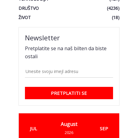
DRUŠTVO
(4236)
ŽIVOT
(18)
Newsletter
Pretplatite se na naš bilten da biste
ostali
PRETPLATITI SE
August
JUL
SEP
2026