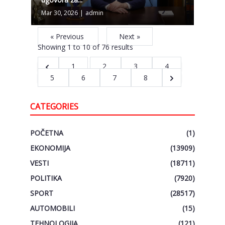
Mar 30, 2026
|
admin
« Previous
Next »
Showing
1
to
10
of
76
results
1
2
3
4
5
6
7
8
CATEGORIES
POČETNA
(1)
EKONOMIJA
(13909)
VESTI
(18711)
POLITIKA
(7920)
SPORT
(28517)
AUTOMOBILI
(15)
TEHNOLOGIJA
(121)