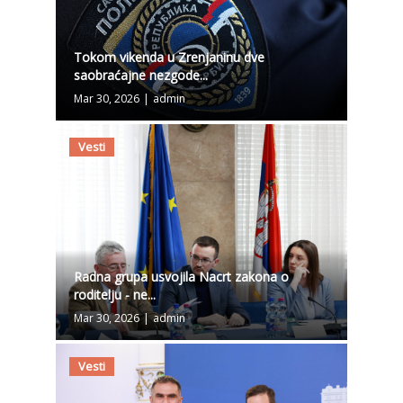
Tokom vikenda u Zrenjaninu dve
saobraćajne nezgode...
Mar 30, 2026
|
admin
Vesti
Radna grupa usvojila Nacrt zakona o
roditelju - ne...
Mar 30, 2026
|
admin
Vesti