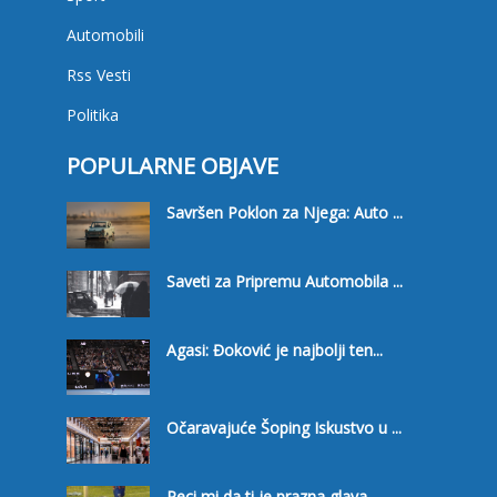
Automobili
Rss Vesti
Politika
POPULARNE OBJAVE
Savršen Poklon za Njega: Auto ...
Saveti za Pripremu Automobila ...
Agasi: Đoković je najbolji ten...
Očaravajuće Šoping Iskustvo u ...
Reci mi da ti je prazna glava,...