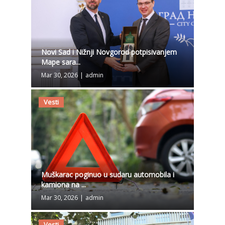
Novi Sad i Nižnji Novgorod potpisivanjem
Mape sara...
Mar 30, 2026
|
admin
Vesti
Muškarac poginuo u sudaru automobila i
kamiona na ...
Mar 30, 2026
|
admin
Vesti