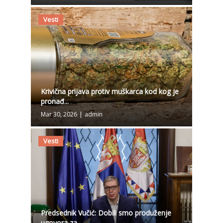
Vesti
Krivična prijava protiv muškarca kod kog je
pronađ...
Mar 30, 2026
|
admin
Vesti
Predsednik Vučić: Dobili smo produženje
ugovora za...