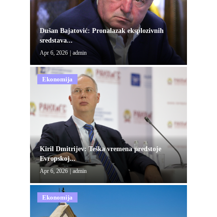
Dušan Bajatović: Pronalazak eksplozivnih
sredstava...
Apr 6, 2026
|
admin
Ekonomija
Kiril Dmitrijev: Teška vremena predstoje
Evropskoj...
Apr 6, 2026
|
admin
Ekonomija