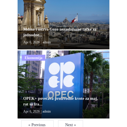
Mdina i ostrvo Gozo nezaobilazne tačke za
jednodne...
Apr 6, 2026
|
admin
Ekonomija
OPEK+ povećava proizvodne kvote za maj,
rat sa Ira...
Apr 6, 2026
|
admin
« Previous
Next »