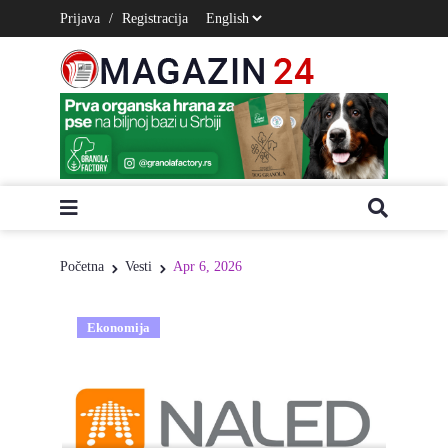
Prijava
/
Registracija
Početna
Vesti
Apr 6, 2026
Ekonomija