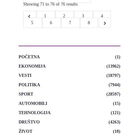
Showing
71
to
76
of
76
results
1
2
3
4
5
6
7
8
CATEGORIES
POČETNA
(1)
EKONOMIJA
(13962)
VESTI
(18797)
POLITIKA
(7944)
SPORT
(28597)
AUTOMOBILI
(15)
TEHNOLOGIJA
(121)
DRUŠTVO
(4263)
ŽIVOT
(18)