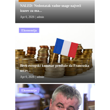
NALED: Nedostatak radne snage najveći
izazov za ma...
Apr 6, 2026
|
admin
Ekonomija
Bivši evropski komesar predlaže da Francuska
ustav...
Apr 6, 2026
|
admin
Ekonomija