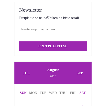
Newsletter
Pretplatite se na naš bilten da biste ostali
PRETPLATITI SE
August
JUL
SEP
2026
SUN
MON
TUE
WED
THU
FRI
SAT