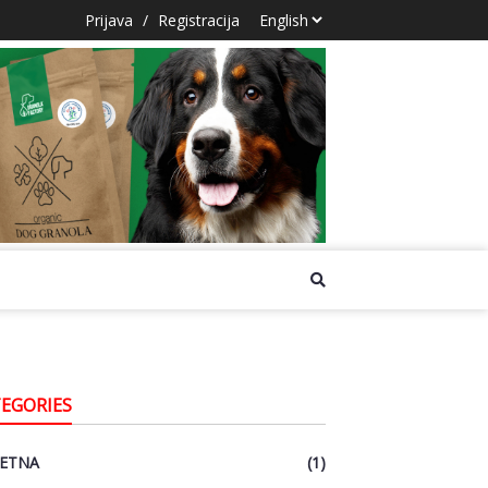
Prijava
/
Registracija
EGORIES
ETNA
(1)