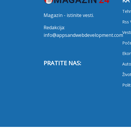
KA
Tehn
Magazin - istinite vesti.
Rss 
Redakcija:
Vest
info@appsandwebdevelopment.com
Poč
Eko
PRATITE NAS:
Auto
Živo
Polit