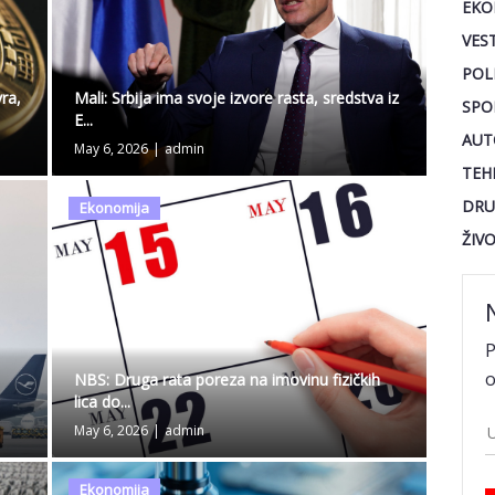
EKO
VEST
POL
Mali: Srbija ima svoje izvore rasta, sredstva iz
ra,
SPO
E...
AUT
May 6, 2026
|
admin
TEH
DRU
Ekonomija
ŽIV
P
o
NBS: Druga rata poreza na imovinu fizičkih
lica do...
May 6, 2026
|
admin
Ekonomija