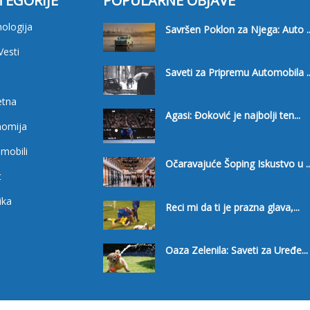
TEGORIJE
POPULARNE OBJAVE
ologija
Savršen Poklon za Njega: Auto ..
Vesti
Saveti za Pripremu Automobila ..
i
etna
Agasi: Đoković je najbolji ten...
nomija
mobili
Očaravajuće Šoping Iskustvo u ..
t
ika
Reci mi da ti je prazna glava,...
Oaza Zelenila: Saveti za Uređe...