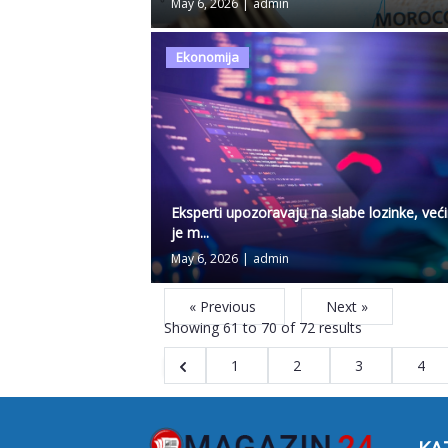
May 6, 2026
|
admin
Ekonomija
Eksperti upozoravaju na slabe lozinke, već
je m...
May 6, 2026
|
admin
« Previous
Next »
Showing
61
to
70
of
72
results
1
2
3
4