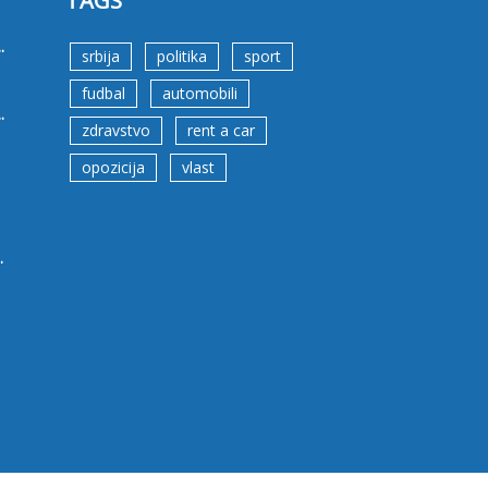
TAGS
.
srbija
politika
sport
fudbal
automobili
.
zdravstvo
rent a car
opozicija
vlast
.