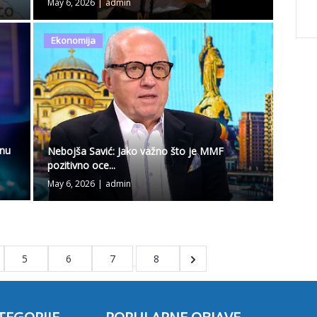
May 6, 2026
|
admin
Ekonomija
inu
Nebojša Savić: Jako važno što je MMF
pozitivno oce...
May 6, 2026
|
admin
5
6
7
8