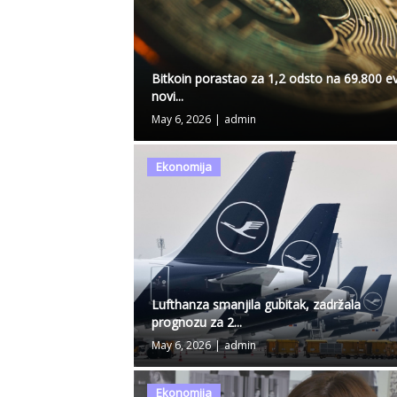
Bitkoin porastao za 1,2 odsto na 69.800 ev
novi...
May 6, 2026
|
admin
Ekonomija
Lufthanza smanjila gubitak, zadržala
prognozu za 2...
May 6, 2026
|
admin
Ekonomija