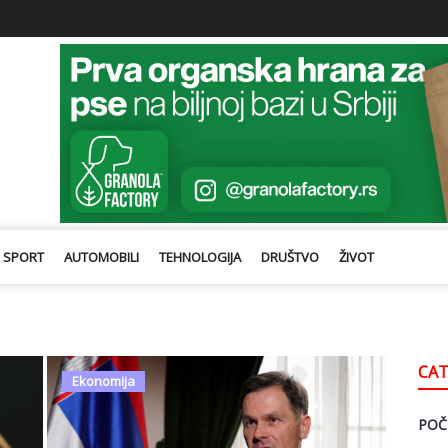
SPORT
AUTOMOBILI
TEHNOLOGIJA
DRUŠTVO
ŽIVOT
CAT
Ekonomija
POČ