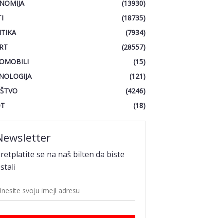
NOMIJA
(13930)
I
(18735)
ITIKA
(7934)
RT
(28557)
OMOBILI
(15)
NOLOGIJA
(121)
ŠTVO
(4246)
OT
(18)
Newsletter
retplatite se na naš bilten da biste
stali