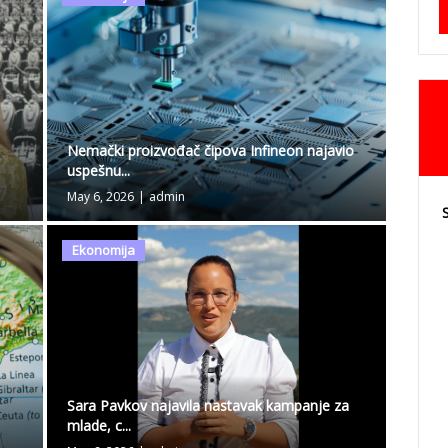
a
Nemački proizvođač čipova Infineon najavio
uspešnu...
May 6, 2026
|
admin
Ekonomija
Sara Pavkov najavila nastavak kampanje za
mlade, c...