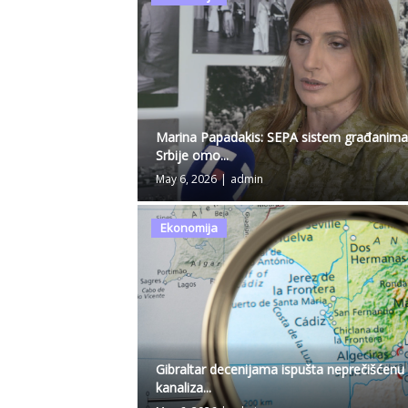
Marina Papadakis: SEPA sistem građanim
Srbije omo...
May 6, 2026
|
admin
Ekonomija
Gibraltar decenijama ispušta neprečišćenu
kanaliza...