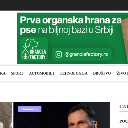
IKA
SPORT
AUTOMOBILI
TEHNOLOGIJA
DRUŠTVO
ŽIVO
CA
Ekonomija
POČ