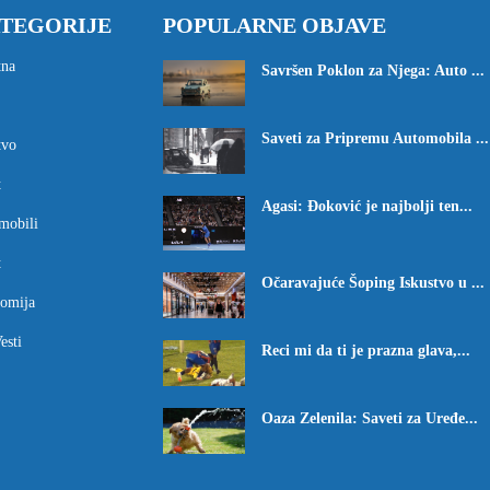
TEGORIJE
POPULARNE OBJAVE
tna
Savršen Poklon za Njega: Auto ...
Saveti za Pripremu Automobila ...
tvo
t
Agasi: Đoković je najbolji ten...
mobili
t
Očaravajuće Šoping Iskustvo u ...
omija
esti
Reci mi da ti je prazna glava,...
Oaza Zelenila: Saveti za Uređe...