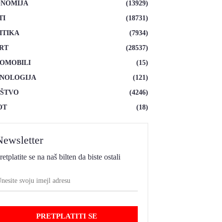
NOMIJA
(13929)
TI
(18731)
ITIKA
(7934)
RT
(28537)
OMOBILI
(15)
NOLOGIJA
(121)
ŠTVO
(4246)
OT
(18)
Newsletter
retplatite se na naš bilten da biste ostali
PRETPLATITI SE