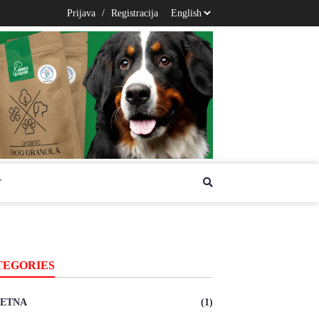
Prijava
/
Registracija
T
TEGORIES
ETNA
(1)