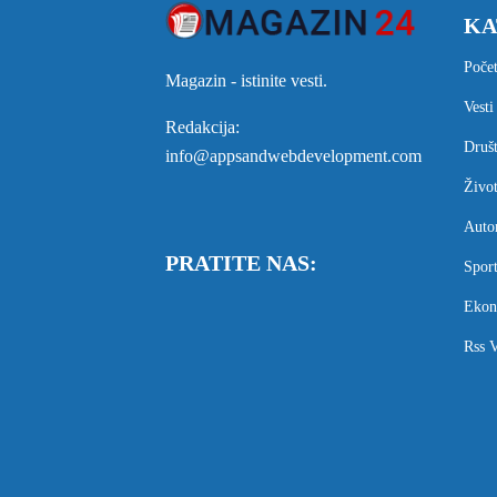
KA
Poče
Magazin - istinite vesti.
Vesti
Redakcija:
Druš
info@appsandwebdevelopment.com
Živo
Auto
PRATITE NAS:
Spor
Ekon
Rss V