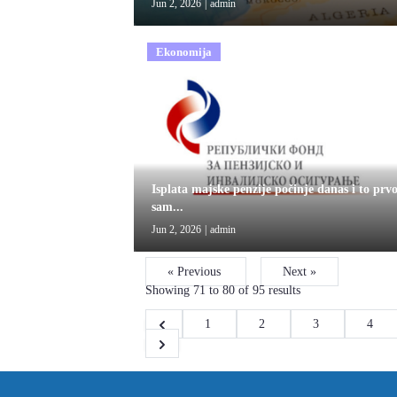
Jun 2, 2026
|
admin
Ekonomija
Isplata majske penzije počinje danas i to prv
sam...
Jun 2, 2026
|
admin
« Previous
Next »
Showing
71
to
80
of
95
results
1
2
3
4