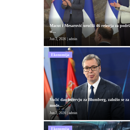
Macut i Mesarović uručili 46 rešenja za podr
st...
Jun 2, 2026
|
admin
Ekonomija
Vučić dao intervju za Blumberg, založio se za
mode...
Jun 2, 2026
|
admin
Ekonomija