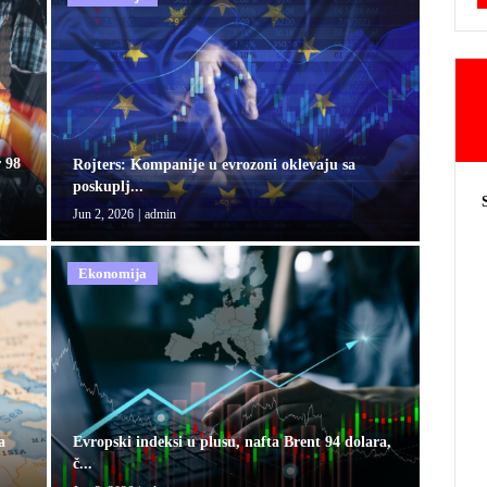
 98
Rojters: Kompanije u evrozoni oklevaju sa
poskuplj...
Jun 2, 2026
|
admin
Ekonomija
Evropski indeksi u plusu, nafta Brent 94 dolara,
a
č...