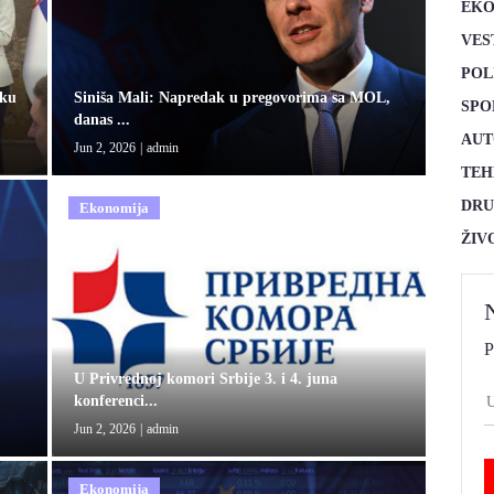
EKO
VES
POL
šku
Siniša Mali: Napredak u pregovorima sa MOL,
SPO
danas ...
AUT
Jun 2, 2026
|
admin
TEH
DRU
Ekonomija
ŽIV
P
U Privrednoj komori Srbije 3. i 4. juna
konferenci...
Jun 2, 2026
|
admin
Ekonomija