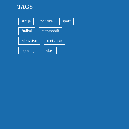
TAGS
srbija
politika
sport
fudbal
automobili
zdravstvo
rent a car
opozicija
vlast