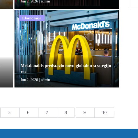
Jun 2, 2026
|
admin
Ekonomija
o
Mekdonalds predstavio novu globalnu strategiju
ras...
Jun 2, 2026
|
admin
5
6
7
8
9
10