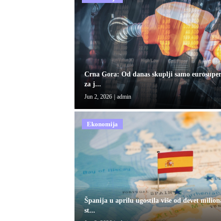
Crna Gora: Od danas skuplji samo eurosuper
za j...
Jun 2, 2026
|
admin
Ekonomija
Španija u aprilu ugostila više od devet milion
st...