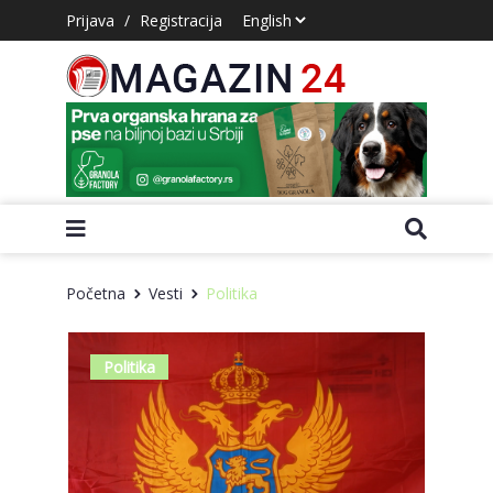
Prijava
/
Registracija
Početna
Vesti
Politika
Politika