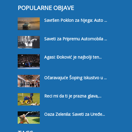
POPULARNE OBJAVE
Savršen Poklon za Njega: Auto ...
Saveti za Pripremu Automobila ...
Agasi: Đoković je najbolji ten...
Očaravajuće Šoping Iskustvo u ...
Reci mi da ti je prazna glava,...
Oaza Zelenila: Saveti za Uređe...