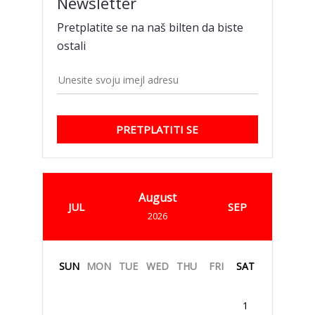
Newsletter
Pretplatite se na naš bilten da biste
ostali
PRETPLATITI SE
August
JUL
SEP
2026
SUN
MON
TUE
WED
THU
FRI
SAT
1