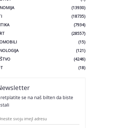
NOMIJA
(13930)
I
(18735)
ITIKA
(7934)
RT
(28557)
OMOBILI
(15)
NOLOGIJA
(121)
ŠTVO
(4246)
OT
(18)
Newsletter
retplatite se na naš bilten da biste
stali