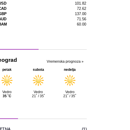
menska prognoza
EGORIJE
ETNA
(1)