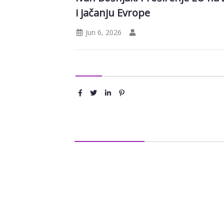
i jačanju Evrope
Jun 6, 2026
Podeli :
Ostavite komentar