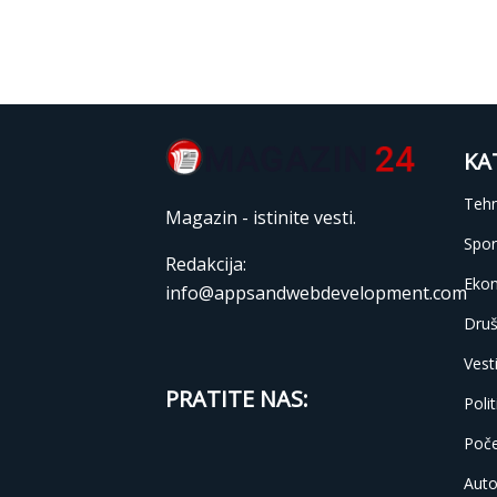
KA
Tehn
Magazin - istinite vesti.
Spor
Redakcija:
Eko
info@appsandwebdevelopment.com
Druš
Vest
PRATITE NAS:
Polit
Poč
Auto