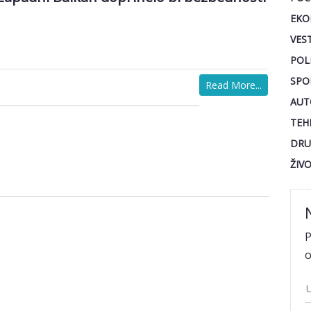
EKO
VEST
POL
SPO
Read More...
AUT
TEH
DRU
ŽIV
P
o