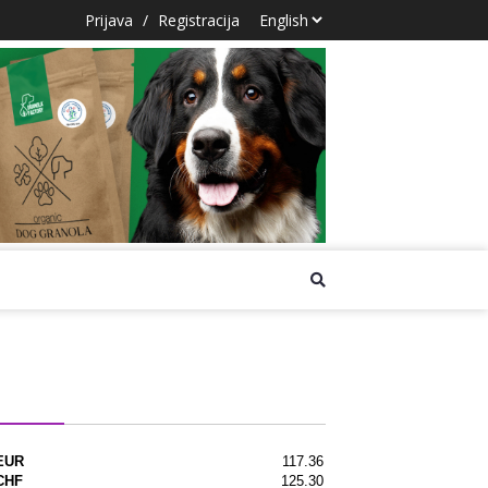
Prijava
/
Registracija
na lista