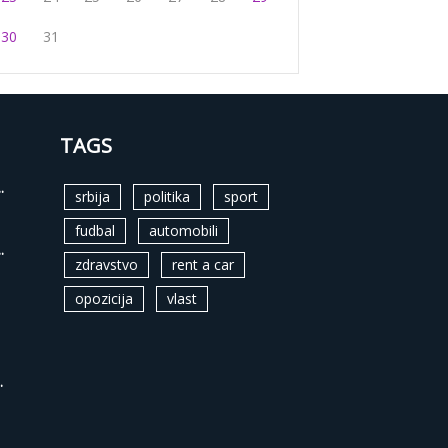
30
31
TAGS
.
srbija
politika
sport
fudbal
automobili
.
zdravstvo
rent a car
opozicija
vlast
.