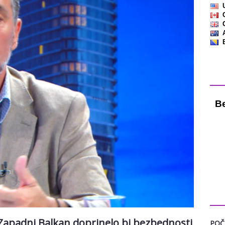
Vre
KAT
 Zapadni Balkan doprinelo bi bezbednosti
POČ