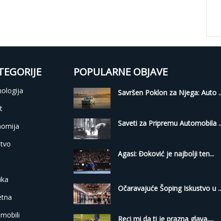
TEGORIJE
POPULARNE OBJAVE
ologija
Savršen Poklon za Njega: Auto ..
t
Saveti za Pripremu Automobila ..
nomija
tvo
Agasi: Đoković je najbolji ten...
i
ika
Očaravajuće Šoping Iskustvo u ..
etna
mobili
Reci mi da ti je prazna glava,...