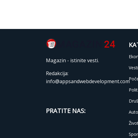
KA
Eko
Magazin - istinite vesti.
Vest
Redakcija:
Poč
info@appsandwebdevelopment.com
Polit
Druš
PRATITE NAS:
Auto
Živo
Spor