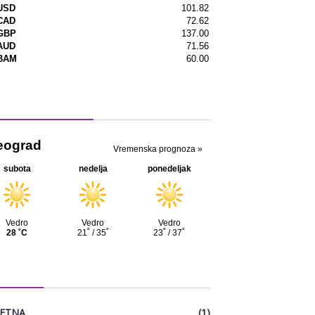
menska prognoza
EGORIJE
ETNA
(1)