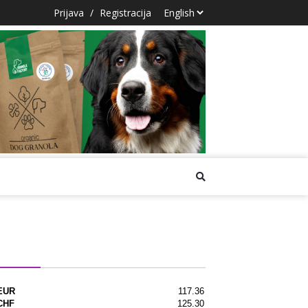
Prijava
/
Registracija
na lista