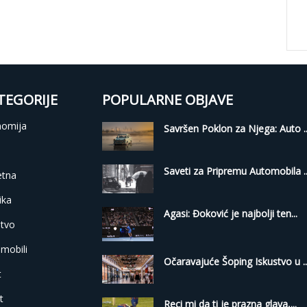
TEGORIJE
POPULARNE OBJAVE
nomija
Savršen Poklon za Njega: Auto ..
i
Saveti za Pripremu Automobila ..
etna
ika
Agasi: Đoković je najbolji ten...
tvo
mobili
Očaravajuće Šoping Iskustvo u ..
t
t
Reci mi da ti je prazna glava,...