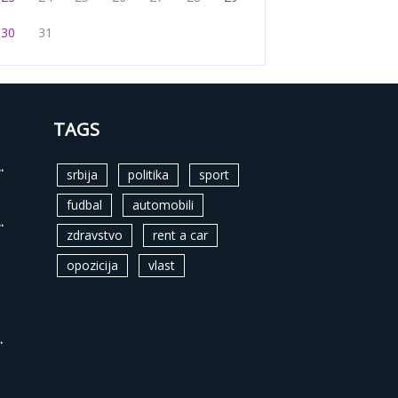
30
31
TAGS
.
srbija
politika
sport
fudbal
automobili
.
zdravstvo
rent a car
opozicija
vlast
.