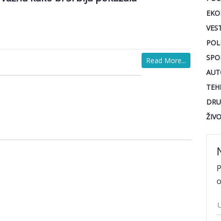
EKO
VEST
POL
SPO
Read More...
AUT
TEH
DRU
ŽIV
P
o