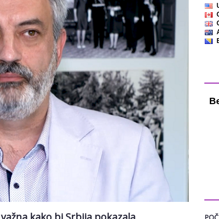
Vre
KAT
 važna kako bi Srbija pokazala
POČ