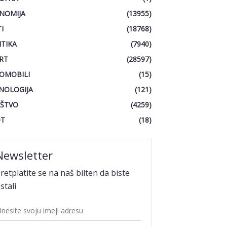
NOMIJA
(13955)
I
(18768)
ITIKA
(7940)
RT
(28597)
OMOBILI
(15)
NOLOGIJA
(121)
ŠTVO
(4259)
OT
(18)
Newsletter
retplatite se na naš bilten da biste
stali