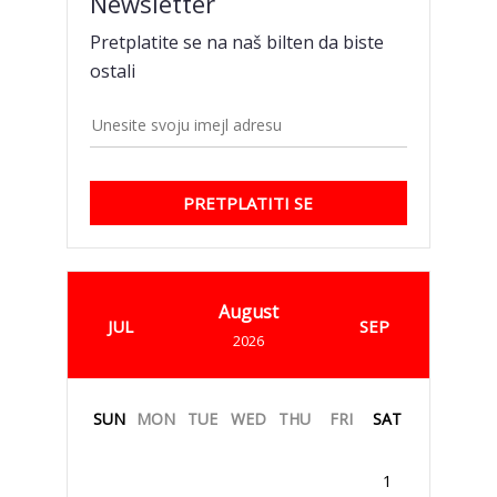
Newsletter
Pretplatite se na naš bilten da biste
ostali
PRETPLATITI SE
August
JUL
SEP
2026
SUN
MON
TUE
WED
THU
FRI
SAT
1