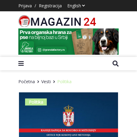
Prijava
/
Registracija
Početna
Vesti
Politika
Politika