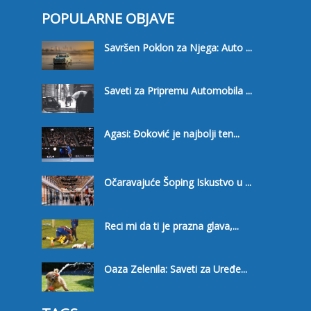
POPULARNE OBJAVE
Savršen Poklon za Njega: Auto ...
Saveti za Pripremu Automobila ...
Agasi: Đoković je najbolji ten...
Očaravajuće Šoping Iskustvo u ...
Reci mi da ti je prazna glava,...
Oaza Zelenila: Saveti za Uređe...