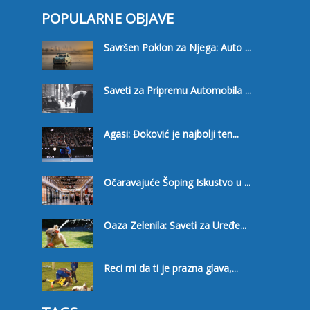
POPULARNE OBJAVE
Savršen Poklon za Njega: Auto ...
Saveti za Pripremu Automobila ...
Agasi: Đoković je najbolji ten...
Očaravajuće Šoping Iskustvo u ...
Oaza Zelenila: Saveti za Uređe...
Reci mi da ti je prazna glava,...