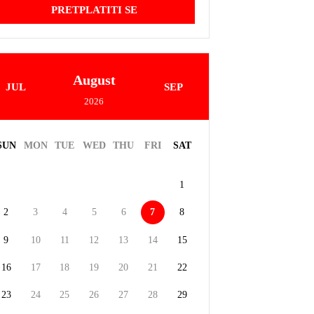
PRETPLATITI SE
August
JUL
SEP
2026
SUN
MON
TUE
WED
THU
FRI
SAT
1
2
3
4
5
6
7
8
9
10
11
12
13
14
15
16
17
18
19
20
21
22
23
24
25
26
27
28
29