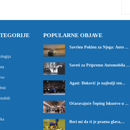
TEGORIJE
POPULARNE OBJAVE
Savršen Poklon za Njega: Auto ...
ologija
Saveti za Pripremu Automobila ...
tna
tvo
Agasi: Đoković je najbolji ten...
esti
mobili
Očaravajuće Šoping Iskustvo u ...
t
ika
Reci mi da ti je prazna glava,...