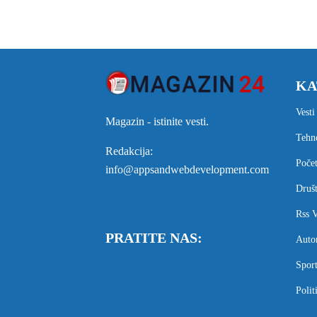
KA
Vesti
Magazin - istinite vesti.
Tehn
Redakcija:
Poče
info@appsandwebdevelopment.com
Druš
Rss V
PRATITE NAS:
Auto
Spor
Polit