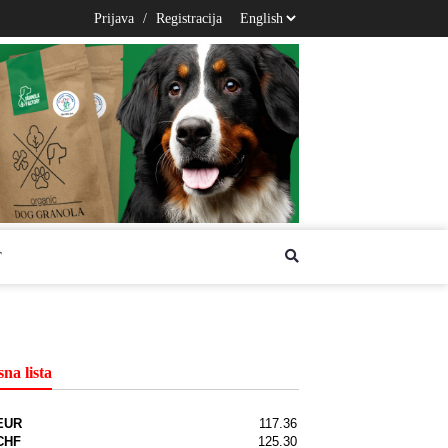
Prijava
/
Registracija
T
na lista