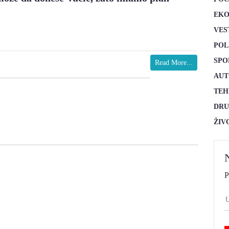
EKO
VES
POL
SPO
Read More...
AUT
TEH
DRU
ŽIV
P