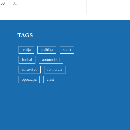
30
31
TAGS
srbija
politika
sport
fudbal
automobili
zdravstvo
rent a car
opozicija
vlast