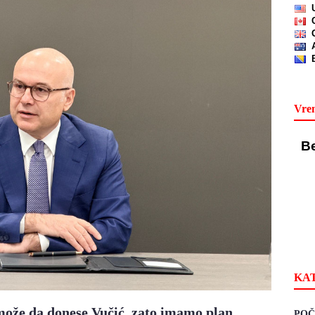
Vre
KA
može da donese Vučić, zato imamo plan
POČ