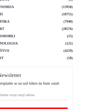
NOMIJA
(13950)
TI
(18755)
ITIKA
(7940)
RT
(28576)
OMOBILI
(15)
NOLOGIJA
(121)
ŠTVO
(4259)
OT
(18)
Newsletter
retplatite se na naš bilten da biste ostali