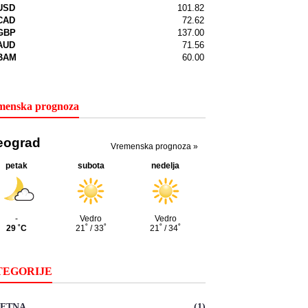
menska prognoza
TEGORIJE
ETNA
(1)