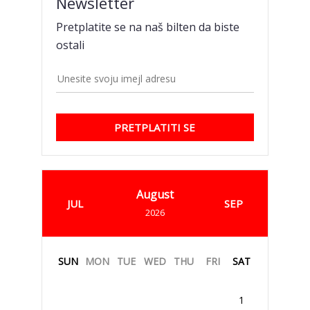
Newsletter
Pretplatite se na naš bilten da biste
ostali
PRETPLATITI SE
August
JUL
SEP
2026
SUN
MON
TUE
WED
THU
FRI
SAT
1