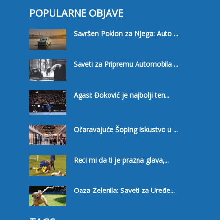
POPULARNE OBJAVE
Savršen Poklon za Njega: Auto ...
Saveti za Pripremu Automobila ...
Agasi: Đoković je najbolji ten...
Očaravajuće Šoping Iskustvo u ...
Reci mi da ti je prazna glava,...
Oaza Zelenila: Saveti za Uređe...