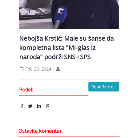
Nebojša Krstić: Male su šanse da
kompletna lista "Mi-glas iz
naroda" podrži SNS i SPS
Feb 20, 2024
Read More...
Podeli :
Ostavite komentar