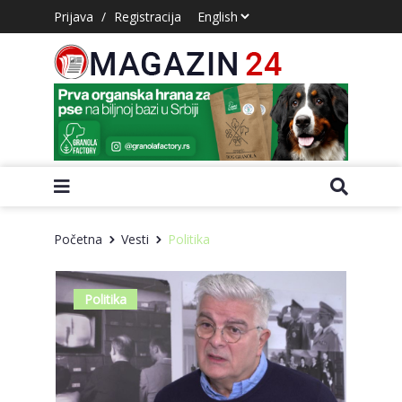
Prijava
/
Registracija
Početna
Vesti
Politika
Politika