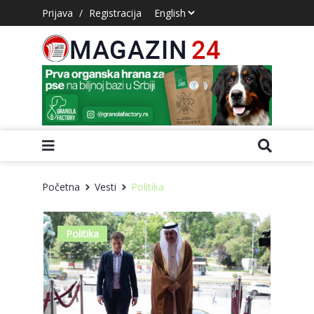
Prijava
/
Registracija
Početna
Vesti
Politika
Politika