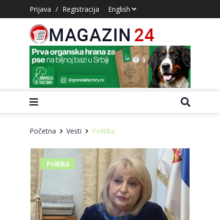
Prijava
/
Registracija
Početna
Vesti
Politika
Politika