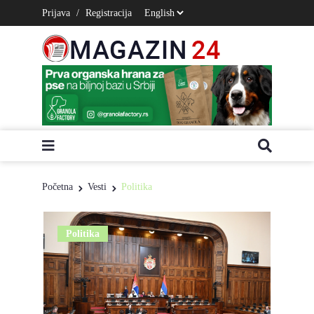
Prijava
/
Registracija
Početna
Vesti
Politika
Politika