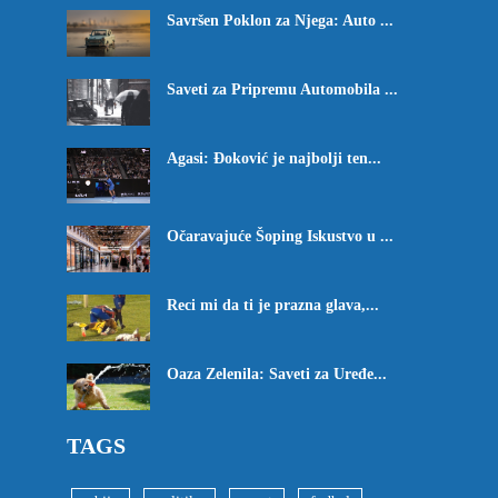
Savršen Poklon za Njega: Auto ...
Saveti za Pripremu Automobila ...
Agasi: Đoković je najbolji ten...
Očaravajuće Šoping Iskustvo u ...
Reci mi da ti je prazna glava,...
Oaza Zelenila: Saveti za Uređe...
TAGS