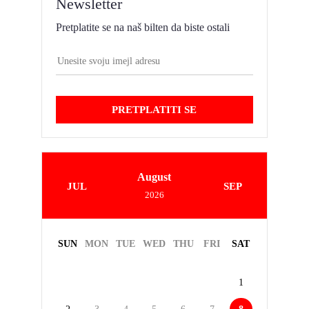
Newsletter
Pretplatite se na naš bilten da biste ostali
PRETPLATITI SE
August
JUL
SEP
2026
SUN
MON
TUE
WED
THU
FRI
SAT
1