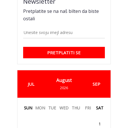
Newsletter
Pretplatite se na naš bilten da biste
ostali
PRETPLATITI SE
August
JUL
SEP
2026
SUN
MON
TUE
WED
THU
FRI
SAT
1