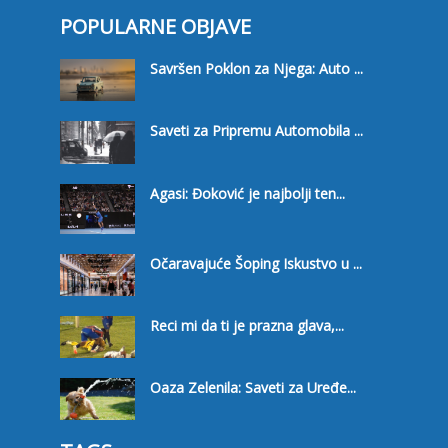
POPULARNE OBJAVE
Savršen Poklon za Njega: Auto ...
Saveti za Pripremu Automobila ...
Agasi: Đoković je najbolji ten...
Očaravajuće Šoping Iskustvo u ...
Reci mi da ti je prazna glava,...
Oaza Zelenila: Saveti za Uređe...