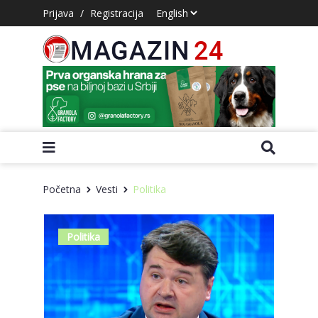
Prijava
/
Registracija
Početna
Vesti
Politika
Politika