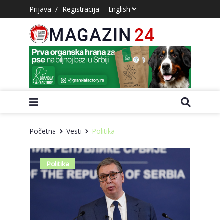
Prijava
/
Registracija
Početna
Vesti
Politika
Politika