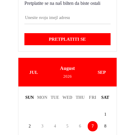
Pretplatite se na naš bilten da biste ostali
PRETPLATITI SE
August
JUL
SEP
2026
SUN
MON
TUE
WED
THU
FRI
SAT
1
2
3
4
5
6
7
8