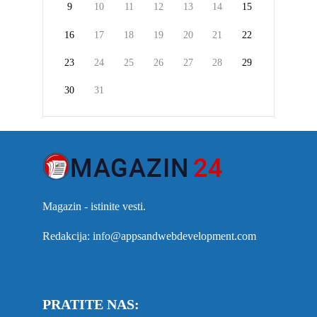
9
10
11
12
13
14
15
16
17
18
19
20
21
22
23
24
25
26
27
28
29
30
31
Magazin - istinite vesti.
Redakcija: info@appsandwebdevelopment.com
PRATITE NAS: