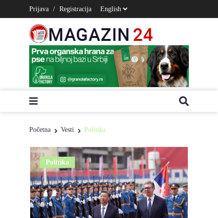
Prijava
/
Registracija
Početna
Vesti
Politika
Politika