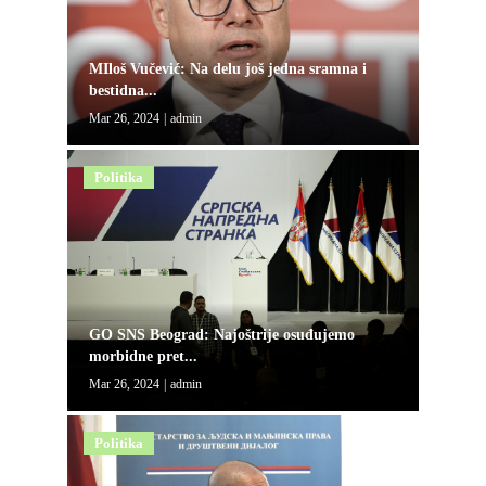
MIloš Vučević: Na delu još jedna sramna i
bestidna...
Mar 26, 2024
|
admin
Politika
GO SNS Beograd: Najoštrije osuđujemo
morbidne pret...
Mar 26, 2024
|
admin
Politika