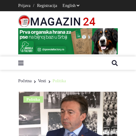
Prijava
/
Registracija
Početna
Vesti
Politika
Politika