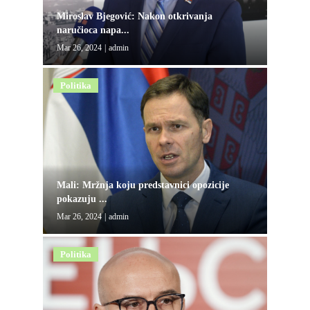
Miroslav Bjegović: Nakon otkrivanja
naručioca napa...
Mar 26, 2024
|
admin
Politika
Mali: Mržnja koju predstavnici opozicije
pokazuju ...
Mar 26, 2024
|
admin
Politika