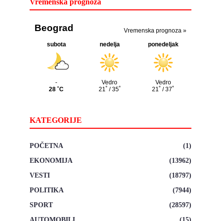
Vremenska prognoza
KATEGORIJE
POČETNA
(1)
EKONOMIJA
(13962)
VESTI
(18797)
POLITIKA
(7944)
SPORT
(28597)
AUTOMOBILI
(15)