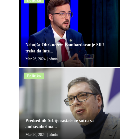
Politika
Nebojša Obrknežev: Bombardovanje SRJ
treba da inte...
Mar 26, 2024
|
admin
Politika
Predsednik Srbije sastaće se sutra sa
ambasadorima...
Mar 26, 2024
|
admin