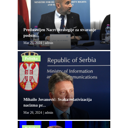
Predstavljen Nacrt Strategije za stvaranje
podstic...
Mar 26, 2024
|
admin
Politika
Mihailo Jovanović: Svaka relativizacija
nacizma pr...
Mar 26, 2024
|
admin