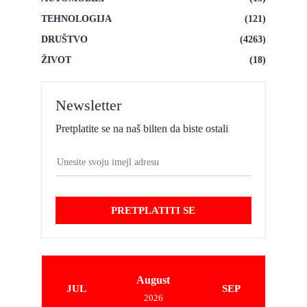
TEHNOLOGIJA
(121)
DRUŠTVO
(4263)
ŽIVOT
(18)
Newsletter
Pretplatite se na naš bilten da biste ostali
PRETPLATITI SE
August
JUL
SEP
2026