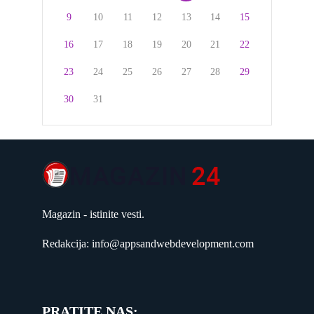
9
10
11
12
13
14
15
16
17
18
19
20
21
22
23
24
25
26
27
28
29
30
31
Magazin - istinite vesti.
Redakcija: info@appsandwebdevelopment.com
PRATITE NAS: