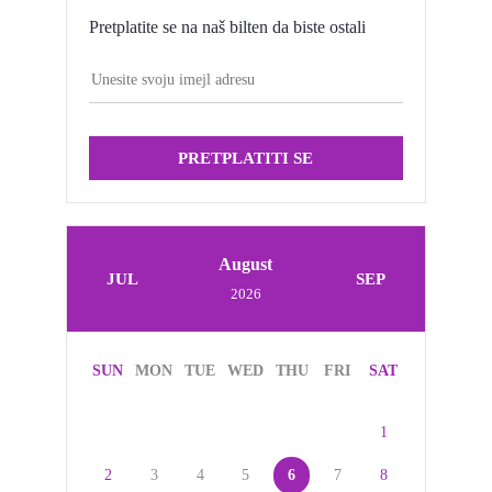
Pretplatite se na naš bilten da biste ostali
PRETPLATITI SE
August
JUL
SEP
2026
SUN
MON
TUE
WED
THU
FRI
SAT
1
2
3
4
5
6
7
8