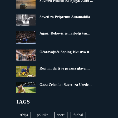
Savršen Poklon za Njega: Auto ...
Saveti za Pripremu Automobila ...
Agasi: Đoković je najbolji ten...
Očaravajuće Šoping Iskustvo u ...
Reci mi da ti je prazna glava,...
Oaza Zelenila: Saveti za Uređe...
TAGS
srbija
politika
sport
fudbal