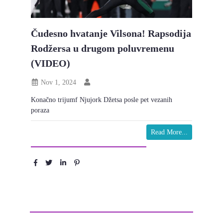
Čudesno hvatanje Vilsona! Rapsodija
Rodžersa u drugom poluvremenu
(VIDEO)
Nov 1, 2024
Konačno trijumf Njujork Džetsa posle pet vezanih
poraza
Read More...
Podeli :
Ostavite komentar