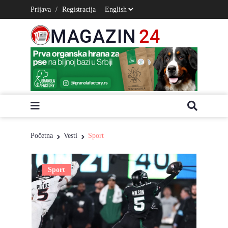
Prijava
/
Registracija
Početna
Vesti
Sport
Sport