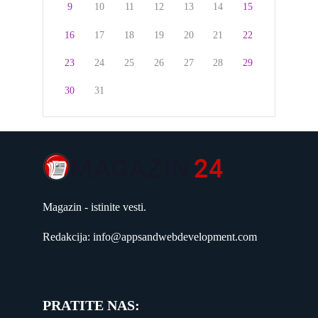
9
10
11
12
13
14
15
16
17
18
19
20
21
22
23
24
25
26
27
28
29
30
31
Magazin - istinite vesti.
Redakcija: info@appsandwebdevelopment.com
PRATITE NAS: