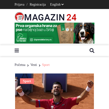
Prijava
/
Registracija
Početna
Vesti
Sport
Sport