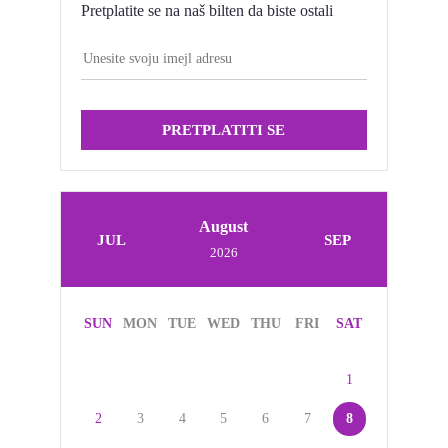
Pretplatite se na naš bilten da biste ostali
PRETPLATITI SE
August
JUL
SEP
2026
SUN
MON
TUE
WED
THU
FRI
SAT
1
2
3
4
5
6
7
8