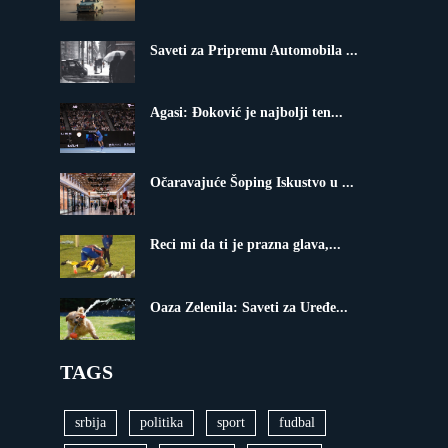
Saveti za Pripremu Automobila ...
Agasi: Đoković je najbolji ten...
Očaravajuće Šoping Iskustvo u ...
Reci mi da ti je prazna glava,...
Oaza Zelenila: Saveti za Uređe...
TAGS
srbija
politika
sport
fudbal