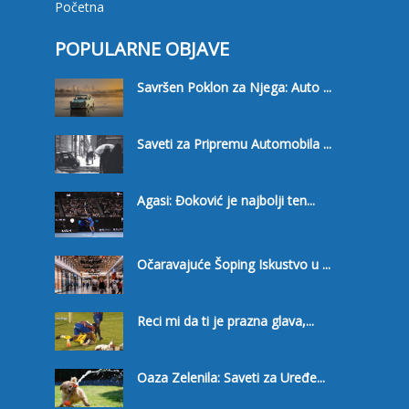
Početna
POPULARNE OBJAVE
Savršen Poklon za Njega: Auto ...
Saveti za Pripremu Automobila ...
Agasi: Đoković je najbolji ten...
Očaravajuće Šoping Iskustvo u ...
Reci mi da ti je prazna glava,...
Oaza Zelenila: Saveti za Uređe...