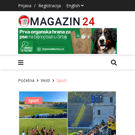
Prijava
/
Registracija
Početna
Vesti
Sport
Sport