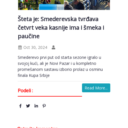
Šteta je: Smederevska tvrđava
četvrt veka kasnije ima i šmeka i
paučine
Oct 30, 2024
Smederevo prvi put od starta sezone igralo u
svojoj kući, ali je Novi Pazar i u kompletno
promešanom sastavu izborio prolaz u osminu
finala Kupa Srbije
Read More...
Podeli :