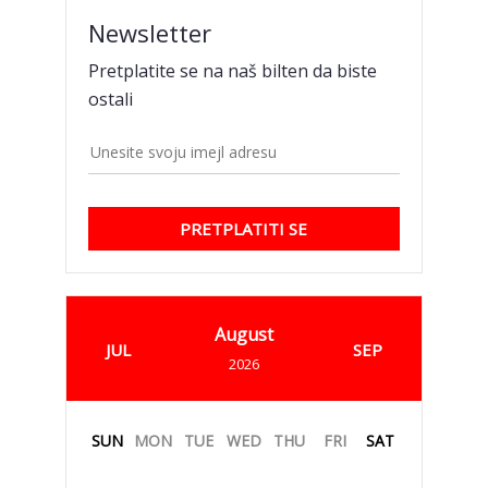
Newsletter
Pretplatite se na naš bilten da biste
ostali
PRETPLATITI SE
August
JUL
SEP
2026
SUN
MON
TUE
WED
THU
FRI
SAT