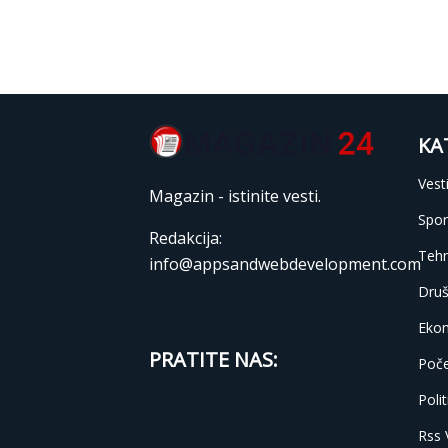
KA
Vest
Magazin - istinite vesti.
Spor
Redakcija:
Tehn
info@appsandwebdevelopment.com
Druš
Eko
PRATITE NAS:
Poč
Polit
Rss 