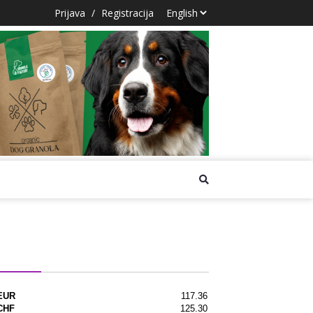
Prijava
/
Registracija
na lista