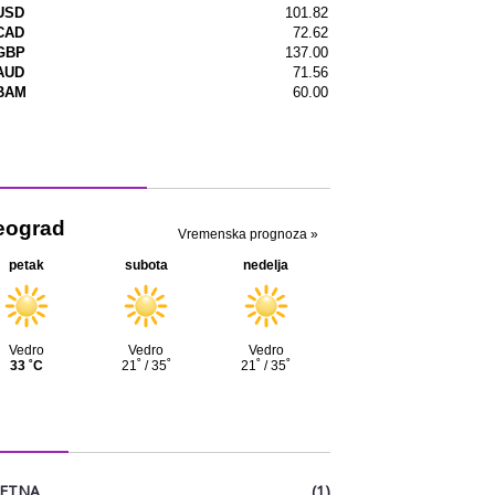
menska prognoza
EGORIJE
ETNA
(1)