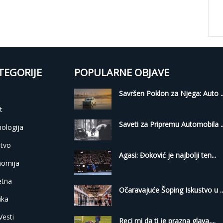
TEGORIJE
POPULARNE OBJAVE
i
Savršen Poklon za Njega: Auto ..
t
Saveti za Pripremu Automobila ..
ologija
tvo
Agasi: Đoković je najbolji ten...
nomija
etna
Očaravajuće Šoping Iskustvo u ..
ika
Vesti
Reci mi da ti je prazna glava,...