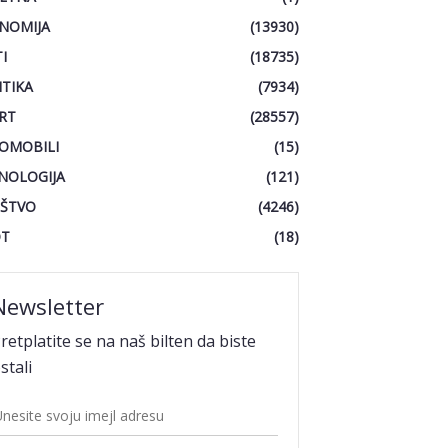
NOMIJA
(13930)
I
(18735)
ITIKA
(7934)
RT
(28557)
OMOBILI
(15)
NOLOGIJA
(121)
ŠTVO
(4246)
OT
(18)
Newsletter
retplatite se na naš bilten da biste
stali