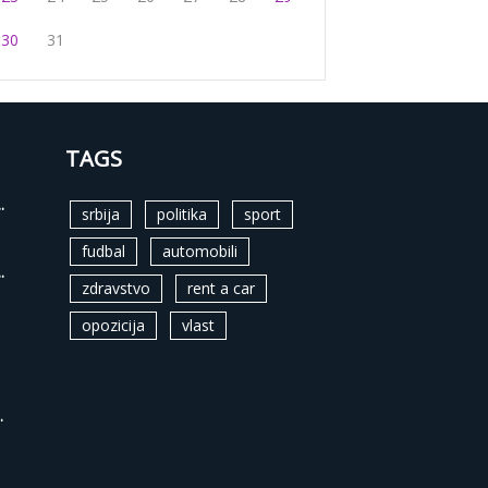
30
31
TAGS
.
srbija
politika
sport
fudbal
automobili
.
zdravstvo
rent a car
opozicija
vlast
.