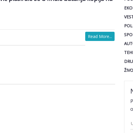
EKO
VEST
POL
SPO
Read More...
AUT
TEH
DRU
ŽIV
P
o