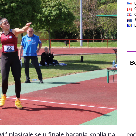
Vre
KAT
ić plasirale se u finale bacanja koplja na
POČ