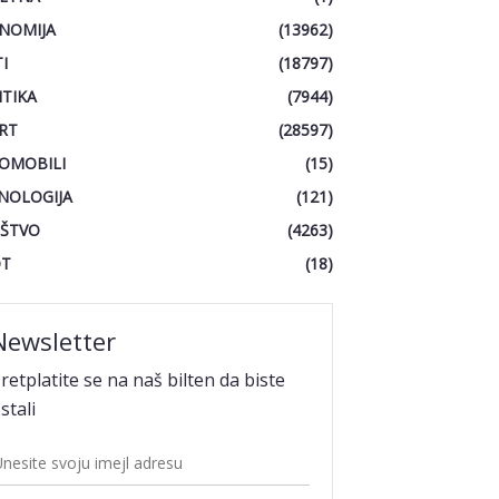
NOMIJA
(13962)
I
(18797)
ITIKA
(7944)
RT
(28597)
OMOBILI
(15)
NOLOGIJA
(121)
ŠTVO
(4263)
OT
(18)
Newsletter
retplatite se na naš bilten da biste
stali