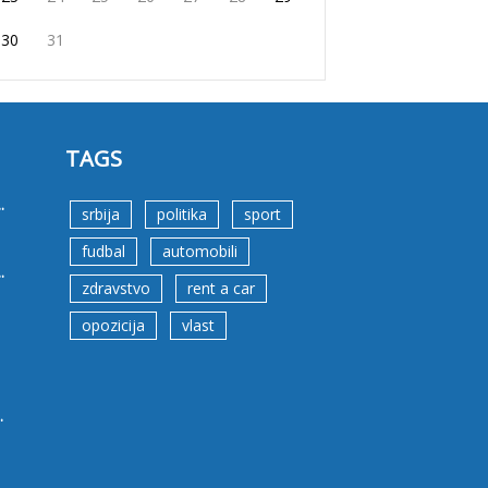
30
31
TAGS
.
srbija
politika
sport
fudbal
automobili
.
zdravstvo
rent a car
opozicija
vlast
.