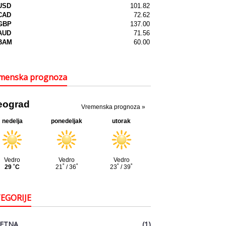
menska prognoza
EGORIJE
ETNA
(1)