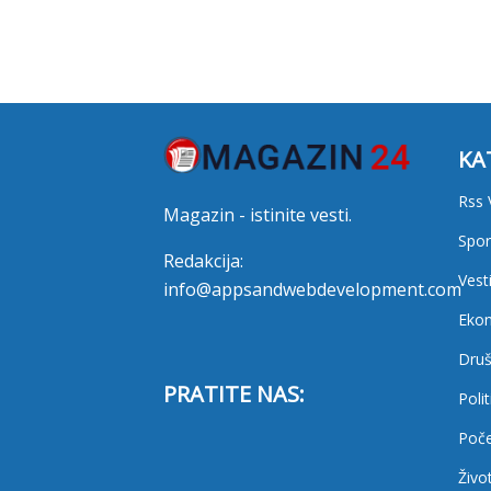
KA
Rss 
Magazin - istinite vesti.
Spor
Redakcija:
Vest
info@appsandwebdevelopment.com
Eko
Druš
PRATITE NAS:
Polit
Poč
Živo