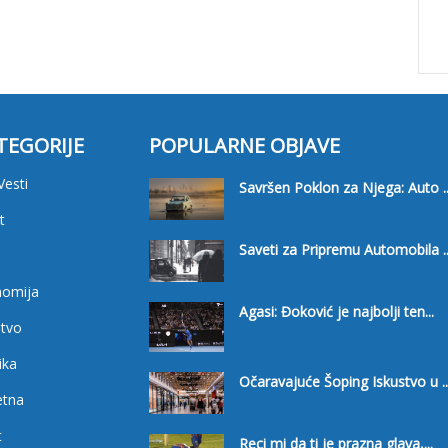
TEGORIJE
POPULARNE OBJAVE
Vesti
Savršen Poklon za Njega: Auto ..
t
Saveti za Pripremu Automobila ..
i
nomija
Agasi: Đoković je najbolji ten...
tvo
ika
Očaravajuće Šoping Iskustvo u ..
etna
t
Reci mi da ti je prazna glava,...