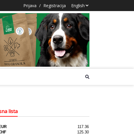
Prijava
/
Registracija
na lista