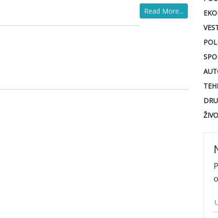
Read More...
EKO
VEST
POL
SPO
AUT
TEH
DRU
ŽIV
P
o