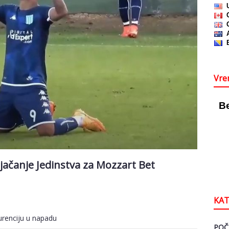
Vre
ačanje Jedinstva za Mozzart Bet
KAT
urenciju u napadu
POČ