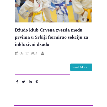
Džudo klub Crvena zvezda među
prvima u Srbiji formirao sekciju za
inkluzivni džudo
Oct 17, 2024
Read More...
Podeli :
Ostavite komentar