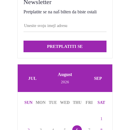
Newsletter
Pretplatite se na naš bilten da biste ostali
PRETPLATITI SE
August
JUL
SEP
2026
SUN
MON
TUE
WED
THU
FRI
SAT
1