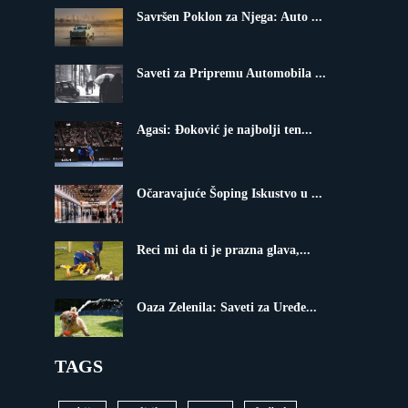
Savršen Poklon za Njega: Auto ...
Saveti za Pripremu Automobila ...
Agasi: Đoković je najbolji ten...
Očaravajuće Šoping Iskustvo u ...
Reci mi da ti je prazna glava,...
Oaza Zelenila: Saveti za Uređe...
TAGS