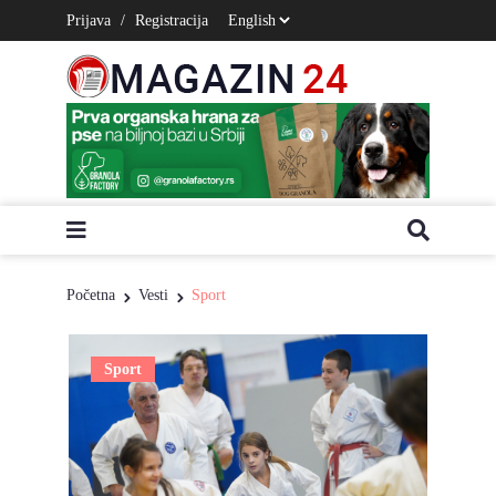
Prijava
/
Registracija
Početna
Vesti
Sport
Sport