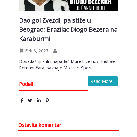
Dao gol Zvezdi, pa stiže u
Beograd: Brazilac Diogo Bezera na
Karaburmi
Feb 3, 2025
Dosadašnji krilni napadač Mure biće novi fudbaler
Romantičara, saznaje Mozzart Sport
Read More...
Podeli :
Ostavite komentar