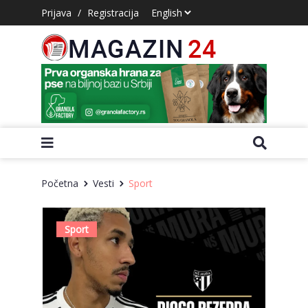
Prijava
/
Registracija
Početna
Vesti
Sport
Sport