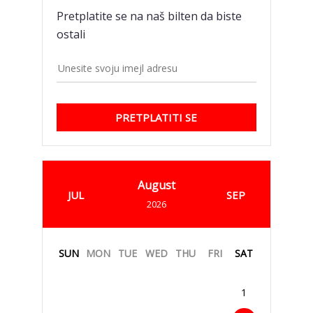
Pretplatite se na naš bilten da biste
ostali
PRETPLATITI SE
August
JUL
SEP
2026
SUN
MON
TUE
WED
THU
FRI
SAT
1