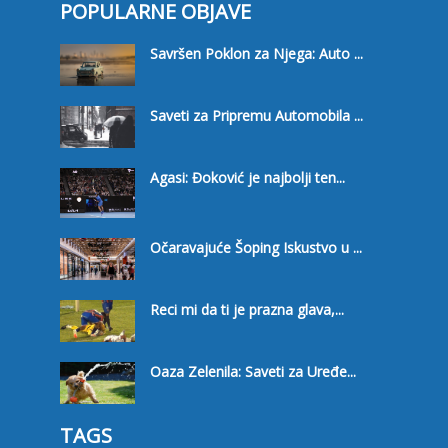
POPULARNE OBJAVE
Savršen Poklon za Njega: Auto ...
Saveti za Pripremu Automobila ...
Agasi: Đoković je najbolji ten...
Očaravajuće Šoping Iskustvo u ...
Reci mi da ti je prazna glava,...
Oaza Zelenila: Saveti za Uređe...
TAGS