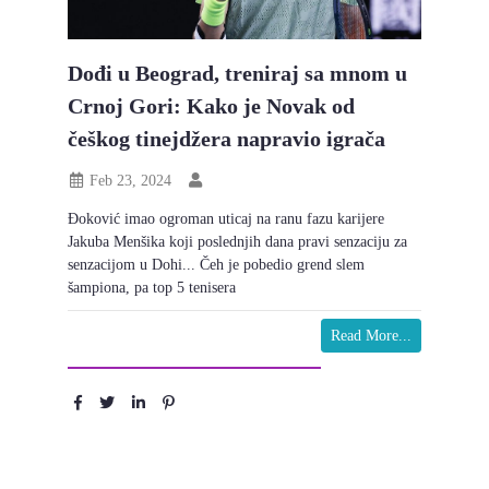
Dođi u Beograd, treniraj sa mnom u
Crnoj Gori: Kako je Novak od
češkog tinejdžera napravio igrača
Feb 23, 2024
Đoković imao ogroman uticaj na ranu fazu karijere
Jakuba Menšika koji poslednjih dana pravi senzaciju za
senzacijom u Dohi... Čeh je pobedio grend slem
šampiona, pa top 5 tenisera
Read More...
Podeli :