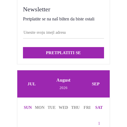
Newsletter
Pretplatite se na naš bilten da biste ostali
PRETPLATITI SE
August
JUL
SEP
2026
SUN
MON
TUE
WED
THU
FRI
SAT
1