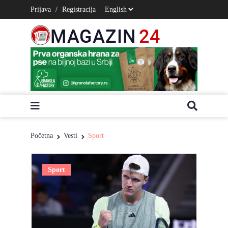
Prijava
/
Registracija
Početna
Vesti
Sport
Sport