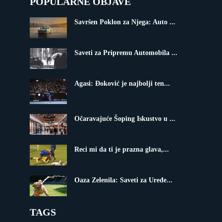
POPULARNE OBJAVE
Savršen Poklon za Njega: Auto ...
Saveti za Pripremu Automobila ...
Agasi: Đoković je najbolji ten...
Očaravajuće Šoping Iskustvo u ...
Reci mi da ti je prazna glava,...
Oaza Zelenila: Saveti za Uređe...
TAGS