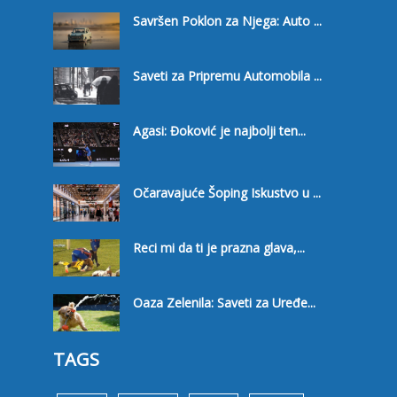
Savršen Poklon za Njega: Auto ...
Saveti za Pripremu Automobila ...
Agasi: Đoković je najbolji ten...
Očaravajuće Šoping Iskustvo u ...
Reci mi da ti je prazna glava,...
Oaza Zelenila: Saveti za Uređe...
TAGS