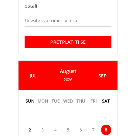
ostali
PRETPLATITI SE
August
JUL
SEP
2026
SUN
MON
TUE
WED
THU
FRI
SAT
1
2
3
4
5
6
7
8