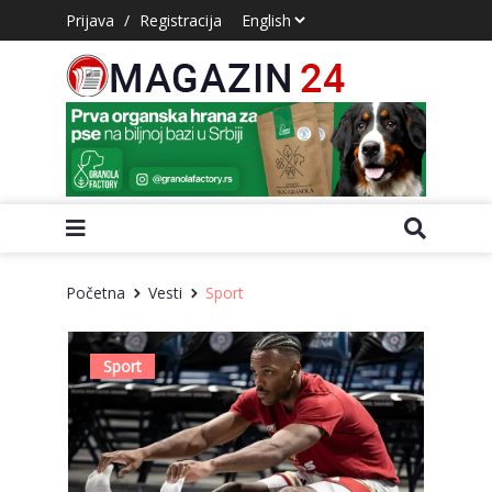
Prijava
/
Registracija
Početna
Vesti
Sport
Sport