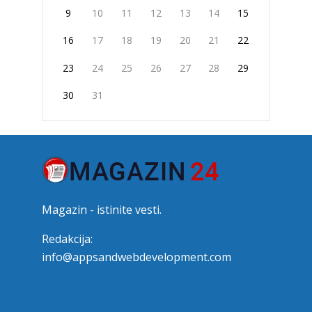
9
10
11
12
13
14
15
16
17
18
19
20
21
22
23
24
25
26
27
28
29
30
31
Magazin - istinite vesti.
Redakcija:
info@appsandwebdevelopment.com