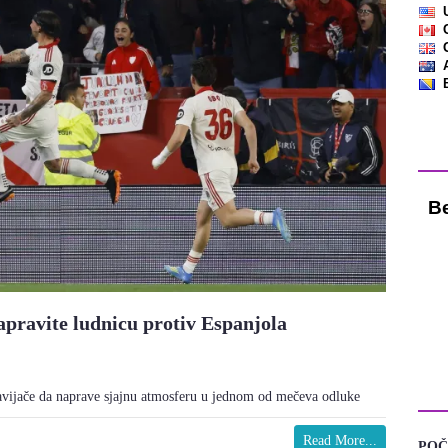
Vre
apravite ludnicu protiv Espanjola
KA
vijače da naprave sjajnu atmosferu u jednom od mečeva odluke
Read More...
POČ