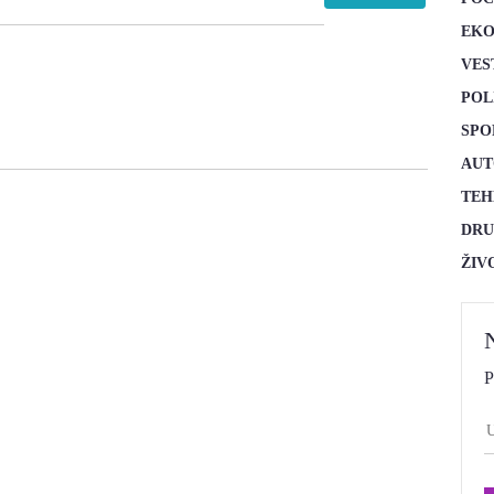
EKO
VES
POL
SPO
AUT
TEH
DRU
ŽIV
P