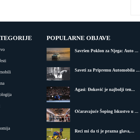
TEGORIJE
POPULARNE OBJAVE
tvo
Savršen Poklon za Njega: Auto ...
esti
Saveti za Pripremu Automobila ...
mobili
tna
Agasi: Đoković je najbolji ten...
ologija
t
Očaravajuće Šoping Iskustvo u ...
omija
Reci mi da ti je prazna glava,...