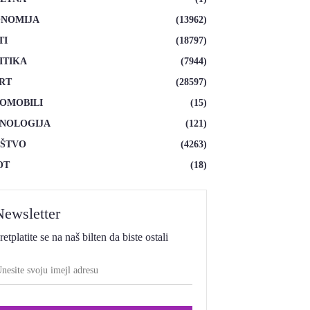
NOMIJA
(13962)
TI
(18797)
ITIKA
(7944)
RT
(28597)
OMOBILI
(15)
NOLOGIJA
(121)
ŠTVO
(4263)
OT
(18)
Newsletter
retplatite se na naš bilten da biste ostali