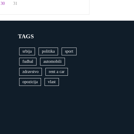
30
31
TAGS
srbija
politika
sport
fudbal
automobili
zdravstvo
rent a car
opozicija
vlast