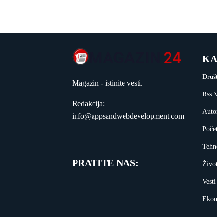
KA
Druš
Magazin - istinite vesti.
Rss V
Redakcija:
Auto
info@appsandwebdevelopment.com
Poče
Tehn
PRATITE NAS:
Živo
Vesti
Ekon