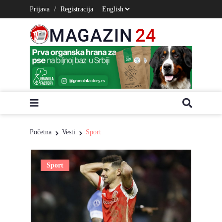
Prijava
/
Registracija
Početna
Vesti
Sport
Sport