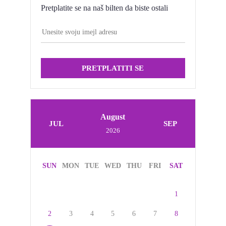
Pretplatite se na naš bilten da biste ostali
PRETPLATITI SE
August
JUL
SEP
2026
SUN
MON
TUE
WED
THU
FRI
SAT
1
2
3
4
5
6
7
8