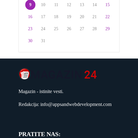
9
10
11
12
13
14
15
16
17
18
19
20
21
22
23
24
25
26
27
28
29
30
31
Magazin - istinite vesti.
Redakcija: info@appsandwebdevelopment.com
PRATITE NAS: