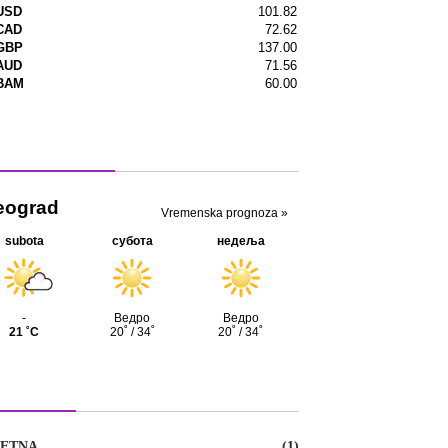
menska prognoza
TEGORIJE
ETNA
(1)