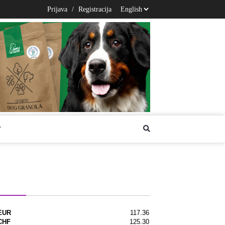
Prijava
/
Registracija
T
na lista