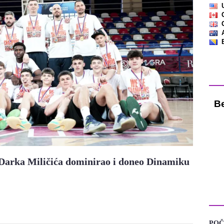
Vre
n Darka Miličića dominirao i doneo Dinamiku
KA
POČ