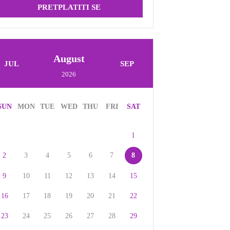
PRETPLATITI SE
August
JUL
SEP
2026
SUN
MON
TUE
WED
THU
FRI
SAT
1
2
3
4
5
6
7
8
9
10
11
12
13
14
15
16
17
18
19
20
21
22
23
24
25
26
27
28
29