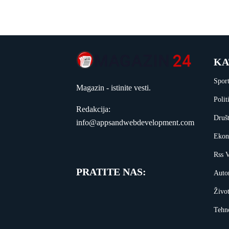
KA
Spor
Magazin - istinite vesti.
Polit
Redakcija:
Druš
info@appsandwebdevelopment.com
Ekon
Rss V
PRATITE NAS:
Auto
Živo
Tehn