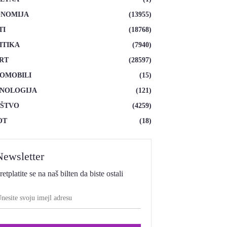
NOMIJA
(13955)
TI
(18768)
ITIKA
(7940)
RT
(28597)
OMOBILI
(15)
NOLOGIJA
(121)
ŠTVO
(4259)
OT
(18)
Newsletter
retplatite se na naš bilten da biste ostali