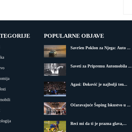
TEGORIJE
POPULARNE OBJAVE
t
Savršen Poklon za Njega: Auto ...
ika
Saveti za Pripremu Automobila ...
tvo
omija
Agasi: Đoković je najbolji ten...
esti
mobili
Očaravajuće Šoping Iskustvo u ...
t
ologija
Reci mi da ti je prazna glava,...