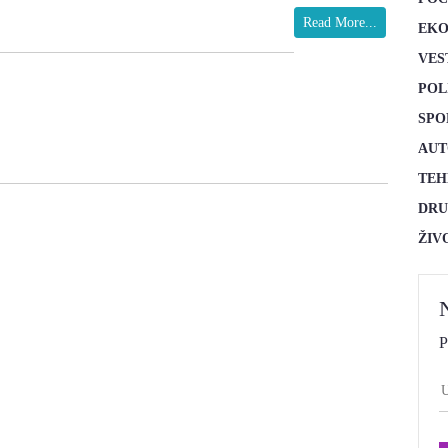
Read More...
EKO
VES
POL
SPO
AUT
TEH
DRU
ŽIV
P