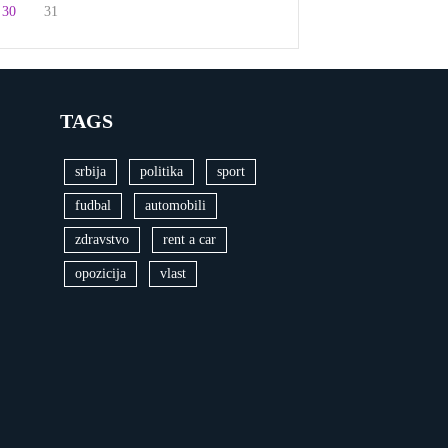
30
31
TAGS
srbija
politika
sport
fudbal
automobili
zdravstvo
rent a car
opozicija
vlast