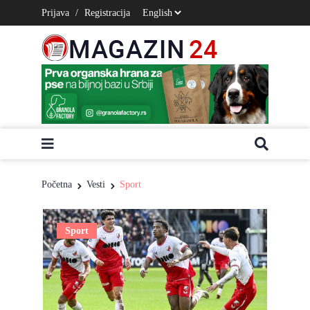
Prijava
/
Registracija
Početna
Vesti
Sport
Sport