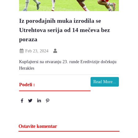
Iz porođajnih muka izrodila se
Utrehtova serija od 14 mečeva bez
poraza
Feb 23, 2024
Kupfajtersi na otvaranju 23. runde Eredivizije dočekuju
Herakles
Read More...
Podeli :
Ostavite komentar