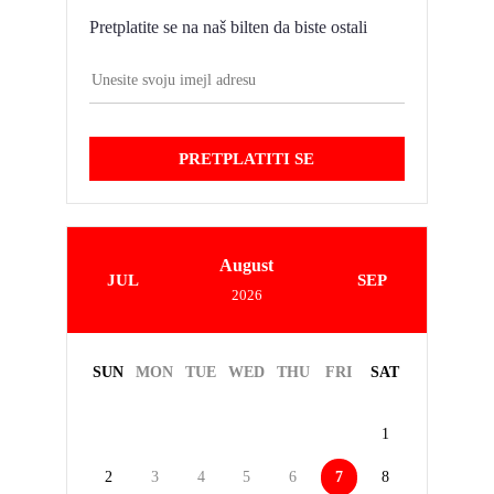
Pretplatite se na naš bilten da biste ostali
PRETPLATITI SE
August
JUL
SEP
2026
SUN
MON
TUE
WED
THU
FRI
SAT
1
2
3
4
5
6
7
8