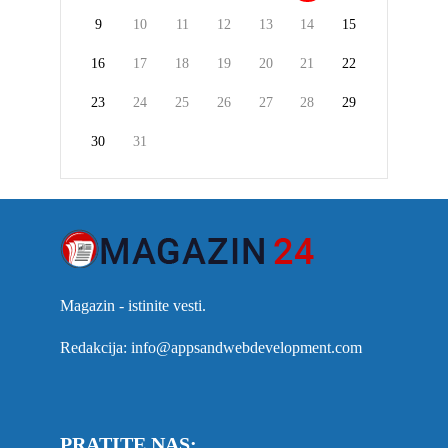
9
10
11
12
13
14
15
16
17
18
19
20
21
22
23
24
25
26
27
28
29
30
31
Magazin - istinite vesti.
Redakcija: info@appsandwebdevelopment.com
PRATITE NAS: